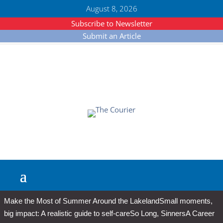
August 8, 2026
Subscribe to Newsletter
Submit an Article
Make the Most of Summer Around the Lakeland
Small moments,
big impact: A realistic guide to self-care
So Long, Sinners
A Career