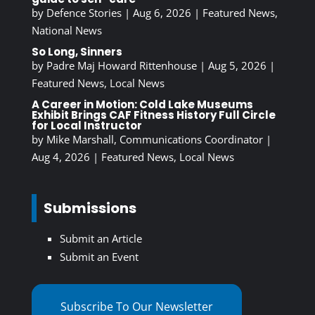
by
Defence Stories
|
Aug 6, 2026
|
Featured News
,
National News
So Long, Sinners
by
Padre Maj Howard Rittenhouse
|
Aug 5, 2026
|
Featured News
,
Local News
A Career in Motion: Cold Lake Museums
Exhibit Brings CAF Fitness History Full Circle
for Local Instructor
by
Mike Marshall, Communications Coordinator
|
Aug 4, 2026
|
Featured News
,
Local News
Submissions
Submit an Article
Submit an Event
Subscribe To Our Newsletter