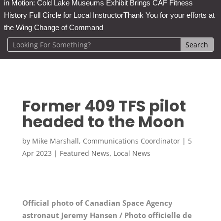
in Motion: Cold Lake Museums Exhibit Brings CAF Fitness
History Full Circle for Local Instructor
Thank You for your efforts at
the Wing Change of Command
Former 409 TFS pilot
headed to the Moon
by
Mike Marshall, Communications Coordinator
|
5
Apr 2023
|
Featured News
,
Local News
Official photo of Canadian Space Agency
astronaut Jeremy Hansen / Photo officielle de