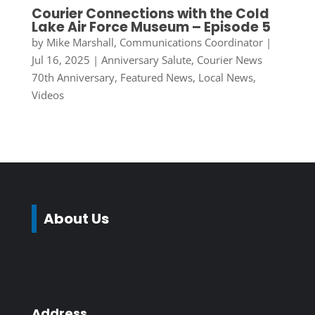
Courier Connections with the Cold
Lake Air Force Museum – Episode 5
by
Mike Marshall, Communications Coordinator
|
Jul 16, 2025
|
Anniversary Salute
,
Courier News
70th Anniversary
,
Featured News
,
Local News
,
Videos
About Us
Address