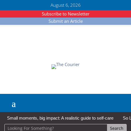
August 6, 2026
Subscribe to Newsletter
Submit an Article
Small moments, big impact: A realistic guide to self-care
So L