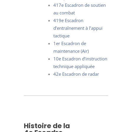
417
e
Escadron de soutien
au combat
419
e
Escadron
d’entraînement à l’appui
tactique
1
er
Escadron de
maintenance (Air)
10
e
Escadron d’instruction
technique appliquée
42
e
Escadron de radar
Histoire de la