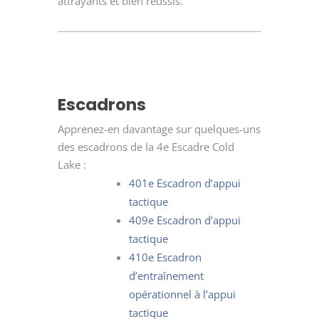
attrayants et bien réussis.
Escadrons
Apprenez-en davantage sur quelques-uns
des escadrons de la 4
e
Escadre Cold
Lake :
401
e
Escadron d’appui
tactique
409
e
Escadron d’appui
tactique
410
e
Escadron
d’entraînement
opérationnel à l’appui
tactique