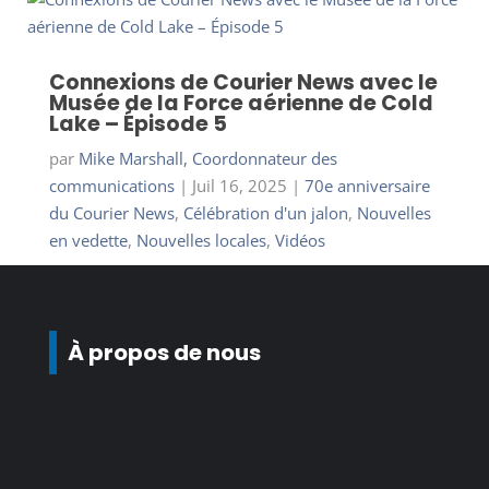
Connexions de Courier News avec le
Musée de la Force aérienne de Cold
Lake – Épisode 5
par
Mike Marshall, Coordonnateur des
communications
|
Juil 16, 2025
|
70e anniversaire
du Courier News
,
Célébration d'un jalon
,
Nouvelles
en vedette
,
Nouvelles locales
,
Vidéos
À propos de nous