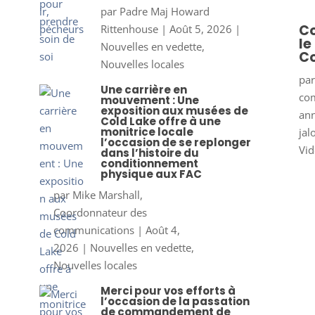
par
Padre Maj Howard
Co
Rittenhouse
|
Août 5, 2026
|
le
Nouvelles en vedette
,
Co
Nouvelles locales
pa
Une carrière en
co
mouvement : Une
exposition aux musées de
ann
Cold Lake offre à une
monitrice locale
jal
l’occasion de se replonger
Vid
dans l’histoire du
conditionnement
physique aux FAC
par
Mike Marshall,
Coordonnateur des
communications
|
Août 4,
2026
|
Nouvelles en vedette
,
Nouvelles locales
Merci pour vos efforts à
l’occasion de la passation
de commandement de