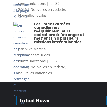
communications
|
Juil 30,
2026
|
Nouvelles en vedette
,
Nouvelles locales
Les Forces armées
canadiennes
rééquilibrent leurs
opérations à l’étranger et
mettent fin à plusieurs
missions internationales
par
Mike Marshall,
Coordonnateur des
communications
|
Juil 29,
2026
|
Nouvelles en vedette
,
nouvelles nationales
Latest News