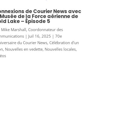
nnexions de Courier News avec
 Musée de la Force aérienne de
ld Lake – Épisode 5
r
Mike Marshall, Coordonnateur des
mmunications
|
Juil 16, 2025
|
70e
iversaire du Courier News
,
Célébration d'un
on
,
Nouvelles en vedette
,
Nouvelles locales
,
éos