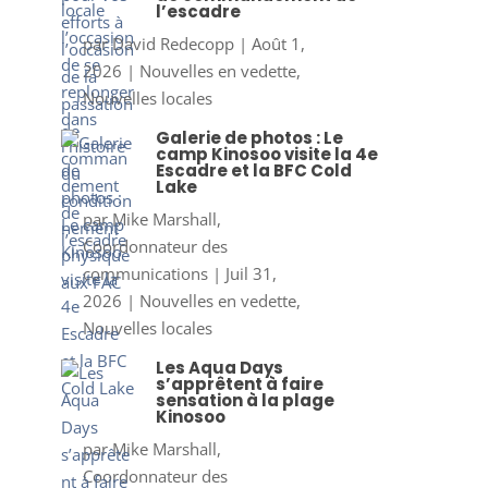
l’escadre
par
David Redecopp
|
Août 1,
2026
|
Nouvelles en vedette
,
Nouvelles locales
Galerie de photos : Le
camp Kinosoo visite la 4e
Escadre et la BFC Cold
Lake
par
Mike Marshall,
Coordonnateur des
communications
|
Juil 31,
2026
|
Nouvelles en vedette
,
Nouvelles locales
Les Aqua Days
s’apprêtent à faire
sensation à la plage
Kinosoo
par
Mike Marshall,
Coordonnateur des