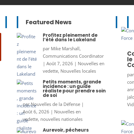
Featured News
Profitez pleinement de
l’été dans le Lakeland
par
Mike Marshall,
Co
Communications Coordinator
le
|
Août 7, 2026
|
Nouvelles en
Co
vedette
,
Nouvelles locales
pa
Petits moments, grande
co
incidence : un guide
ann
réaliste pour prendre soin
de soi
jal
par
Nouvelles de la Défense
|
Vid
Août 6, 2026
|
Nouvelles en
vedette
,
nouvelles nationales
Aurevoir, pécheurs