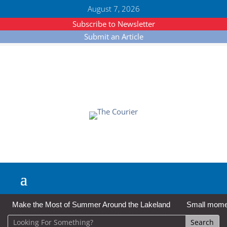
August 7, 2026
Subscribe to Newsletter
Submit an Article
Make the Most of Summer Around the Lakeland
Small moment