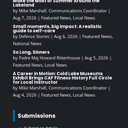
Make the Most of Summer Around the
Lakeland
by
Mike Marshall, Communications Coordinator
|
Aug 7, 2026
|
Featured News
,
Local News
Small moments, big impact: A realistic
guide to self-care
by
Defence Stories
|
Aug 6, 2026
|
Featured News
,
National News
So Long, Sinners
by
Padre Maj Howard Rittenhouse
|
Aug 5, 2026
|
Featured News
,
Local News
A Career in Motion: Cold Lake Museums
Exhibit Brings CAF Fitness History Full Circle
for Local Instructor
by
Mike Marshall, Communications Coordinator
|
Aug 4, 2026
|
Featured News
,
Local News
Submissions
Submit an Article