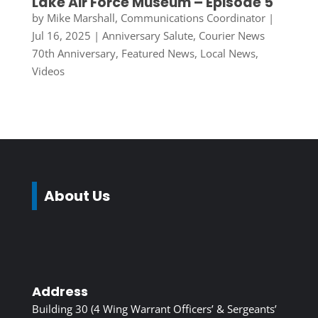
Lake Air Force Museum – Episode 5
by
Mike Marshall, Communications Coordinator
|
Jul 16, 2025
|
Anniversary Salute
,
Courier News
70th Anniversary
,
Featured News
,
Local News
,
Videos
About Us
Address
Building 30 (4 Wing Warrant Officers’ & Sergeants’