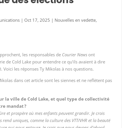
unications
|
Oct 17, 2025
|
Nouvelles en vedette
,
approchent, les responsables de
Courier News
ont
ie de Cold Lake pour entendre ce qu’ils avaient à dire
té. Voici les réponses Ty Mikolas à nos questions.
olas dans cet article sont les siennes et ne reflètent pas
ur la ville de Cold Lake, et quel type de collectivité
otre mandat ?
sûre et prospère où mes enfants peuvent grandir. Je crois
s rend uniques, comme la culture des VTT/VHR et la beauté
ature qui nous entoure. Je crois que nous devons d’abord