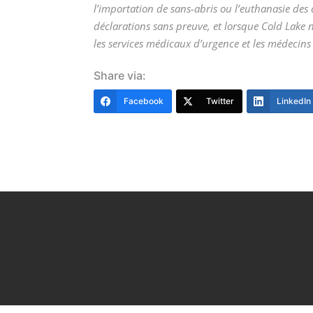
l’importation de sans-abris ou l’euthanasie des c
déclarations sans preuve, et lorsque Cold Lake 
les services médicaux d’urgence et les médecins
Share via:
Facebook
Twitter
LinkedIn