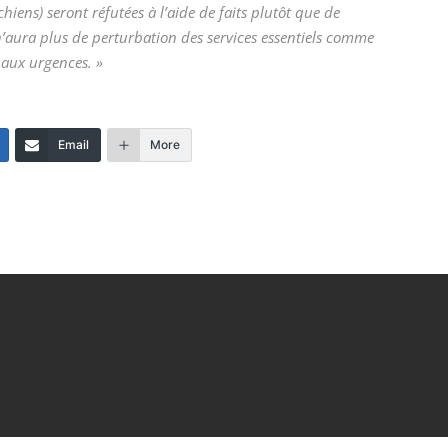
hiens) seront réfutées à l’aide de faits plutôt que de
n’aura plus de perturbation des services essentiels comme
 aux urgences. »
Email
More