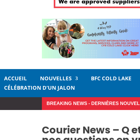
ACCUEIL
NOUVELLES
BFC COLD LAKE
CÉLÉBRATION D’UN JALON
BREAKING NEWS - DERNIÈRES NOUVEL
Profitez pleinement de l’été da
Courier News – Q et
nos questions en v