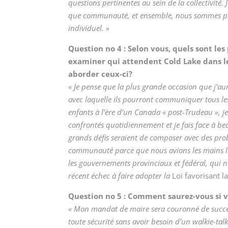
questions pertinentes au sein de la collectivité
que communauté, et ensemble, nous sommes plu
individuel. »
Question n
o
4 : Selon vous, quels sont les
examiner qui attendent Cold Lake dans l
aborder ceux-ci?
« Je pense que la plus grande occasion que j’aur
avec laquelle ils pourront communiquer tous les 
enfants à l’ère d’un Canada « post-Trudeau », je
confrontés quotidiennement et je fais face à be
grands défis seraient de composer avec des pro
communauté parce que nous avions les mains li
les gouvernements provinciaux et fédéral, qui 
récent échec à faire adopter la
Loi favorisant l
Question n
o
5 : Comment saurez-vous si v
« Mon mandat de maire sera couronné de succès 
toute sécurité sans avoir besoin d’un walkie-ta