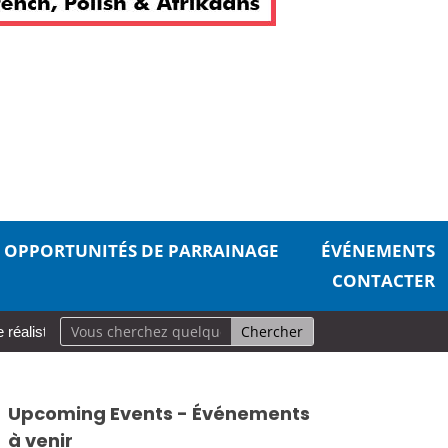
OPPORTUNITÉS DE PARRAINAGE
ÉVÉNEMENTS
CONTACTER
te pour prendre soin de soi
Aurevoir, pécheurs
Une carrière 
Upcoming Events - Événements
à venir