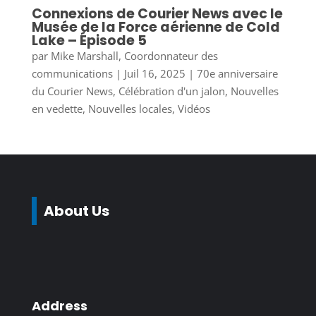
Connexions de Courier News avec le
Musée de la Force aérienne de Cold
Lake – Épisode 5
par
Mike Marshall, Coordonnateur des
communications
|
Juil 16, 2025
|
70e anniversaire
du Courier News
,
Célébration d'un jalon
,
Nouvelles
en vedette
,
Nouvelles locales
,
Vidéos
About Us
Address