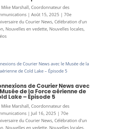
r
Mike Marshall, Coordonnateur des
mmunications
|
Août 15, 2025
|
70e
iversaire du Courier News
,
Célébration d'un
on
,
Nouvelles en vedette
,
Nouvelles locales
,
éos
nnexions de Courier News avec
 Musée de la Force aérienne de
ld Lake – Épisode 5
r
Mike Marshall, Coordonnateur des
mmunications
|
Juil 16, 2025
|
70e
iversaire du Courier News
,
Célébration d'un
on
,
Nouvelles en vedette
,
Nouvelles locales
,