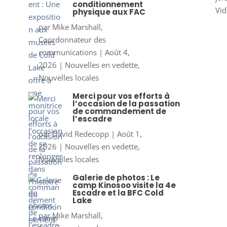
conditionnement
Vid
physique aux FAC
par
Mike Marshall,
Coordonnateur des
communications
|
Août 4,
2026
|
Nouvelles en vedette
,
Nouvelles locales
Merci pour vos efforts à
l’occasion de la passation
de commandement de
l’escadre
par
David Redecopp
|
Août 1,
2026
|
Nouvelles en vedette
,
Nouvelles locales
Galerie de photos : Le
camp Kinosoo visite la 4e
Escadre et la BFC Cold
Lake
par
Mike Marshall,