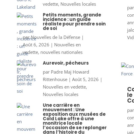
vedette
,
Nouvelles locales
pa
Petits moments, grande
co
incidence : un guide
ann
réaliste pour prendre soin
de soi
jal
par
Nouvelles de la Défense
|
Vid
Août 6, 2026
|
Nouvelles en
vedette
,
nouvelles nationales
Aurevoir, pécheurs
par
Padre Maj Howard
Rittenhouse
|
Août 5, 2026
|
Nouvelles en vedette
,
Co
le
Nouvelles locales
Co
Une carrière en
mouvement : Une
pa
exposition aux musées de
co
Cold Lake offre à une
monitrice locale
ann
l’occasion de se replonger
dans l’histoire du
jal