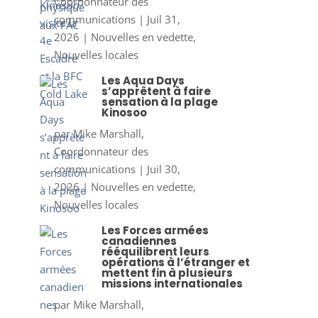
Coordonnateur des
communications
|
Juil 31,
2026
|
Nouvelles en vedette
,
Nouvelles locales
Les Aqua Days
s’apprêtent à faire
sensation à la plage
Kinosoo
par
Mike Marshall,
Coordonnateur des
communications
|
Juil 30,
2026
|
Nouvelles en vedette
,
Nouvelles locales
Les Forces armées
canadiennes
rééquilibrent leurs
opérations à l’étranger et
mettent fin à plusieurs
missions internationales
par
Mike Marshall,