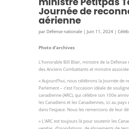
ministre Petitpas T
Journée de reconna
aérienne
par
Défense nationale
|
Juin 11, 2024
|
Céléb
Photo d’archives
L’honorable Bill Blair, ministre de la Défense n
des Anciens Combattants et ministre associée 
« Aujourd’hui, nous célébrons la Journée de r
Parlement – c’est l’occasion idéale de souligne
canadienne (ARC), qui célèbre son 100e anniv
les Canadiens et les Canadiennes, ici au pay
dans l’espace. Nous les remercions de leur d
« L’ARC est toujours là pour soutenir les Can
verglas, d’inondations, de glissements de ter