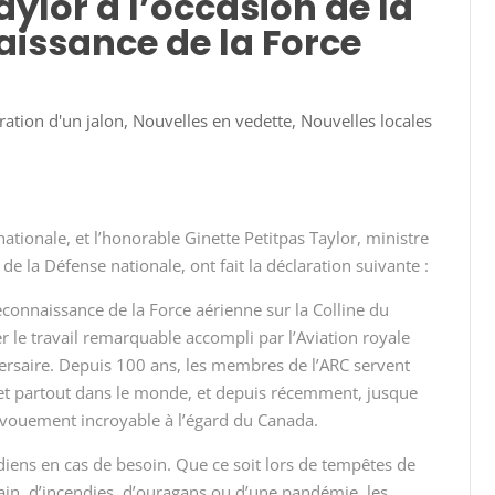
aylor à l’occasion de la
issance de la Force
ration d'un jalon
,
Nouvelles en vedette
,
Nouvelles locales
ationale, et l’
honorable Ginette
Petitpas Taylor, ministre
de la Défense nationale, ont fait la déclaration
suivante :
econnaissance de la Force aérienne sur la Colline du
r le travail
remarquable accompli par l’Aviation royale
ersaire
. Depuis
100 ans
, les membres de l’ARC servent
s et partout dans le monde, et depuis récemment, jusque
évouement incroyable à l’égard du Canada.
adiens en cas de besoin. Que ce soit lors de tempêtes de
rain, d’incendies, d’ouragans ou d’une pandémie, les