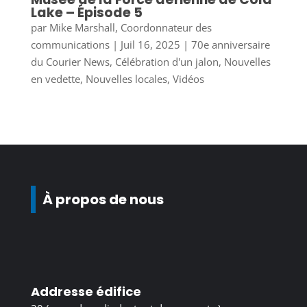
Lake – Épisode 5
par
Mike Marshall, Coordonnateur des
communications
|
Juil 16, 2025
|
70e anniversaire
du Courier News
,
Célébration d'un jalon
,
Nouvelles
en vedette
,
Nouvelles locales
,
Vidéos
À propos de nous
Addresse édifice