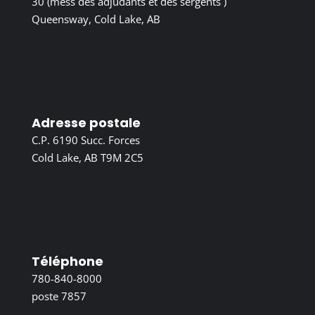
30 (mess des adjudants et des sergents )
Queensway, Cold Lake, AB
Adresse postale
C.P. 6190 Succ. Forces
Cold Lake, AB T9M 2C5
Téléphone
780-840-8000
poste 7857