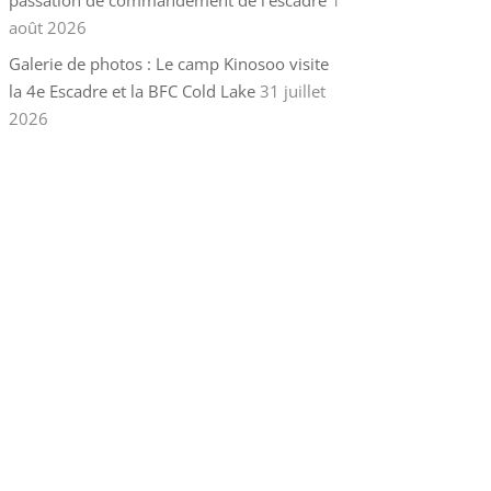
passation de commandement de l’escadre
1
août 2026
Galerie de photos : Le camp Kinosoo visite
la 4e Escadre et la BFC Cold Lake
31 juillet
2026