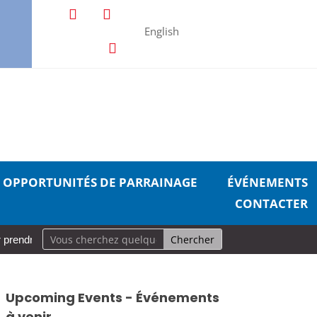
English
OPPORTUNITÉS DE PARRAINAGE
ÉVÉNEMENTS
CONTACTER
 prendre soin de soi
Aurevoir, pécheurs
Une carrière en mou
Upcoming Events - Événements
à venir