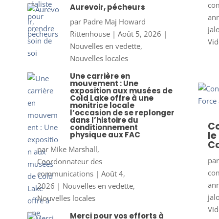
co
Aurevoir, pécheurs
ann
par
Padre Maj Howard
jal
Rittenhouse
|
Août 5, 2026
|
Vid
Nouvelles en vedette
,
Nouvelles locales
Une carrière en
mouvement : Une
exposition aux musées de
Cold Lake offre à une
monitrice locale
l’occasion de se replonger
dans l’histoire du
Co
conditionnement
le
physique aux FAC
Co
par
Mike Marshall,
pa
Coordonnateur des
co
communications
|
Août 4,
ann
2026
|
Nouvelles en vedette
,
jal
Nouvelles locales
Vid
Merci pour vos efforts à