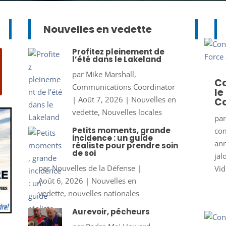
Nouvelles en vedette
Profitez pleinement de
l’été dans le Lakeland
par
Mike Marshall,
Co
Communications Coordinator
le
|
Août 7, 2026
|
Nouvelles en
Co
vedette
,
Nouvelles locales
pa
Petits moments, grande
co
incidence : un guide
ann
réaliste pour prendre soin
de soi
jal
par
Nouvelles de la Défense
|
Vid
Août 6, 2026
|
Nouvelles en
vedette
,
nouvelles nationales
Aurevoir, pécheurs