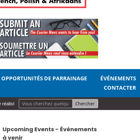
OPPORTUNITÉS DE PARRAINAGE
ÉVÉNEMENTS
CONTACTER
pour prendre soin de soi
Aurevoir, pécheurs
Une carrière en
Upcoming Events - Événements
à venir