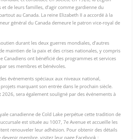
s et de leurs familles, d’agir comme gardienne du
rtout au Canada. La reine Elizabeth II a accordé à la
verneur général du Canada demeure le patron vice-royal de
 soutien durant les deux guerres mondiales, d’autres
e maintien de la paix et des crises nationales, y compris
de Canadiens ont bénéficié des programmes et services
ué par ses membres et bénévoles.
a des événements spéciaux aux niveaux national,
 projets marquant son entrée dans le prochain siècle.
illet 2026, sera également souligné par des événements à
yale canadienne de Cold Lake perpétue cette tradition de
ccursale est située au 1007, 7e Avenue et accueille les
ent renouveler leur adhésion. Pour obtenir des détails
de devenir membre, visitez leur page Facebook :