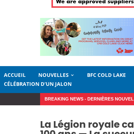
ACCUEIL
NOUVELLES
BFC COLD LAKE
CÉLÉBRATION D’UN JALON
BREAKING NEWS - DERNIÈRES NOUVEL
Profitez pleinement de l’été dans 
La Légion royale c
100 ans — La succu