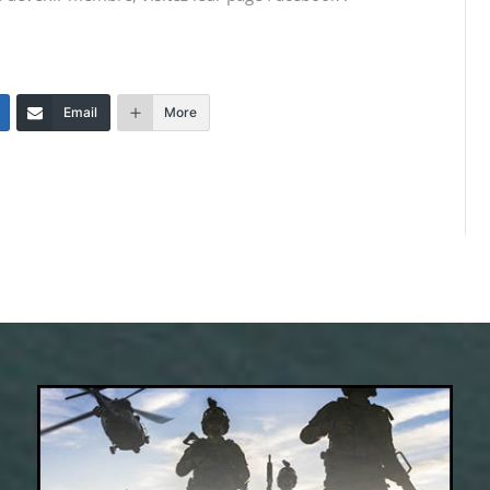
Email
More