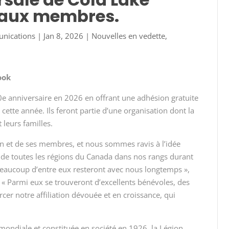
eaux membres.
unications
|
Jan 8, 2026
|
Nouvelles en vedette
,
ook
e anniversaire en 2026 en offrant une adhésion gratuite
ette année. Ils feront partie d’une organisation dont la
 leurs familles.
on et de ses membres, et nous sommes ravis à l’idée
de toutes les régions du Canada dans nos rangs durant
eaucoup d’entre eux resteront avec nous longtemps »,
 « Parmi eux se trouveront d’excellents bénévoles, des
rcer notre affiliation dévouée et en croissance, qui
mondiale et constituée en société en 1926, la Légion