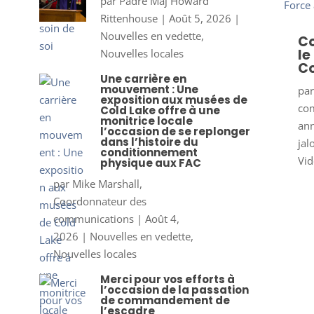
par
Padre Maj Howard
Rittenhouse
|
Août 5, 2026
|
Nouvelles en vedette
,
Co
le
Nouvelles locales
Co
Une carrière en
mouvement : Une
pa
exposition aux musées de
co
Cold Lake offre à une
monitrice locale
ann
l’occasion de se replonger
dans l’histoire du
jal
conditionnement
Vid
physique aux FAC
par
Mike Marshall,
Coordonnateur des
communications
|
Août 4,
2026
|
Nouvelles en vedette
,
Nouvelles locales
Merci pour vos efforts à
l’occasion de la passation
de commandement de
l’escadre