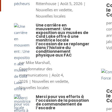
Rittenhouse
|
Août 5, 2026
|
Co
le
Nouvelles en vedette
,
Co
Nouvelles locales
pa
Une carrière en
mouvement : Une
co
exposition aux musées de
ann
Cold Lake offre à une
monitrice locale
jal
l’occasion de se replonger
dans l’histoire du
Vid
conditionnement
physique aux FAC
par
Mike Marshall,
Coordonnateur des
communications
|
Août 4,
2026
|
Nouvelles en vedette
,
Nouvelles locales
Co
le
Merci pour vos efforts à
Co
l’occasion de la passation
de commandement de
l’escadre
pa