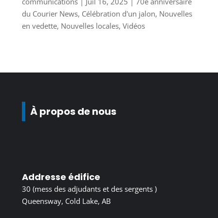
communications
|
Juil 16, 2025
|
70e anniversaire
du Courier News
,
Célébration d'un jalon
,
Nouvelles
en vedette
,
Nouvelles locales
,
Vidéos
À propos de nous
Addresse édifice
30 (mess des adjudants et des sergents )
Queensway, Cold Lake, AB