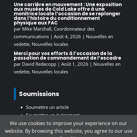
Une carrière en mouvement : Une exposition
aux musées de Cold Lake offre à une
monitrice locale l’occasion de se replonger
dans l’histoire du conditionnement
physique aux FAC
par
Mike Marshall, Coordonnateur des
communications
|
Août 4, 2026
|
Nouvelles en
vedette
,
Nouvelles locales
Merci pour vos efforts à l’occasion de la
passation de commandement de l’escadre
par
David Redecopp
|
Août 1, 2026
|
Nouvelles en
vedette
,
Nouvelles locales
Soumissions
Soumettre un article
Soumettre un événement
We use cookies to improve your experience on our
website. By browsing this website, you agree to our use
S’inscrire au bulletin d’information