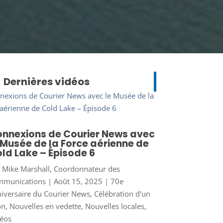
Dernières vidéos
nnexions de Courier News avec
 Musée de la Force aérienne de
ld Lake – Épisode 6
r
Mike Marshall, Coordonnateur des
mmunications
|
Août 15, 2025
|
70e
iversaire du Courier News
,
Célébration d'un
on
,
Nouvelles en vedette
,
Nouvelles locales
,
éos