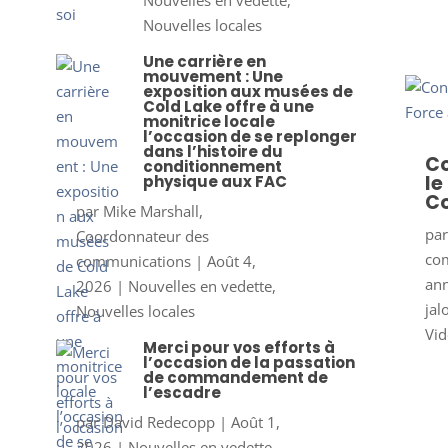
Nouvelles en vedette
,
Nouvelles locales
Une carrière en
mouvement : Une
exposition aux musées de
Cold Lake offre à une
monitrice locale
l’occasion de se replonger
dans l’histoire du
Co
conditionnement
le
physique aux FAC
Co
par
Mike Marshall,
pa
Coordonnateur des
co
communications
|
Août 4,
ann
2026
|
Nouvelles en vedette
,
jal
Nouvelles locales
Vid
Merci pour vos efforts à
l’occasion de la passation
de commandement de
l’escadre
par
David Redecopp
|
Août 1,
2026
|
Nouvelles en vedette
,