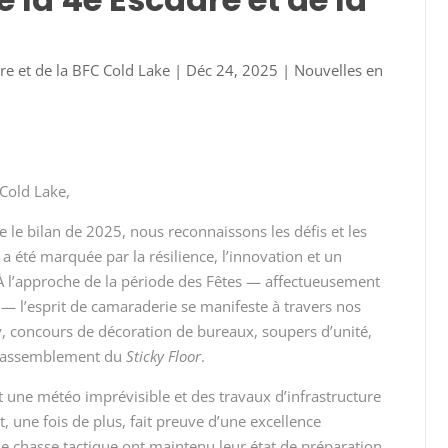
e et de la BFC Cold Lake
|
Déc 24, 2025
|
Nouvelles en
Cold Lake,
le bilan de 2025, nous reconnaissons les défis et les
a été marquée par la résilience, l’innovation et un
 À l’approche de la période des Fêtes — affectueusement
 — l’esprit de camaraderie se manifeste à travers nos
y, concours de décoration de bureaux, soupers d’unité,
e rassemblement du
Sticky Floor
.
une météo imprévisible et des travaux d’infrastructure
t, une fois de plus, fait preuve d’une excellence
 chasse tactique ont maintenu leur état de préparation