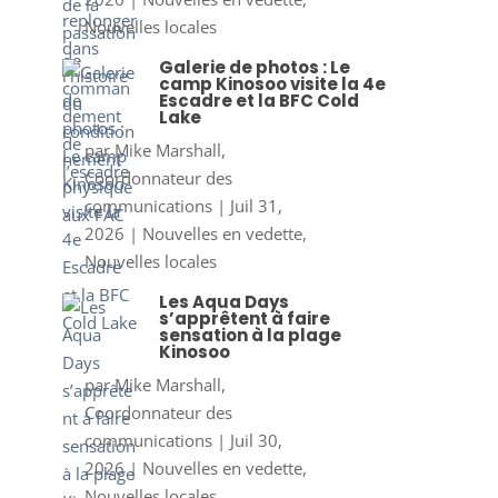
Nouvelles locales
Galerie de photos : Le
camp Kinosoo visite la 4e
Escadre et la BFC Cold
Lake
par
Mike Marshall,
Coordonnateur des
communications
|
Juil 31,
2026
|
Nouvelles en vedette
,
Nouvelles locales
Les Aqua Days
s’apprêtent à faire
sensation à la plage
Kinosoo
par
Mike Marshall,
Coordonnateur des
communications
|
Juil 30,
2026
|
Nouvelles en vedette
,
Nouvelles locales