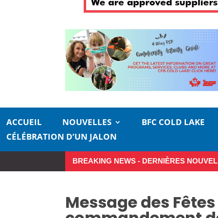
ACCUEIL
NOUVELLES
BFC COLD LAKE
CÉLÉBRATION D’UN JALON
BREAKING NEWS - DERNIÈRES NOUVEL
Petits moments, grande inciden
Message des Fêtes 
commandement de l