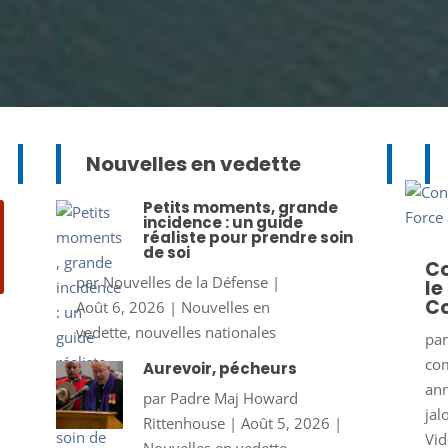
Nouvelles en vedette
Petits moments, grande
incidence : un guide
réaliste pour prendre soin
de soi
Co
par
Nouvelles de la Défense
|
le
Co
Août 6, 2026
|
Nouvelles en
vedette
,
nouvelles nationales
pa
co
Aurevoir, pécheurs
ann
par
Padre Maj Howard
jal
Rittenhouse
|
Août 5, 2026
|
Vid