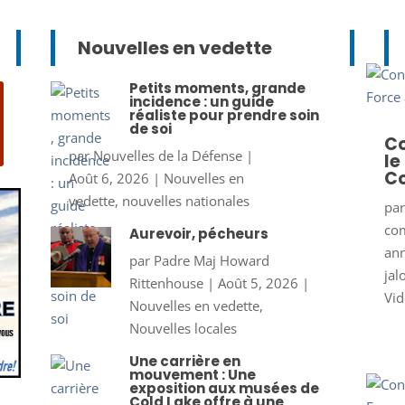
Nouvelles en vedette
Petits moments, grande
incidence : un guide
réaliste pour prendre soin
de soi
Co
par
Nouvelles de la Défense
|
le
Co
Août 6, 2026
|
Nouvelles en
vedette
,
nouvelles nationales
pa
co
Aurevoir, pécheurs
ann
par
Padre Maj Howard
jal
Rittenhouse
|
Août 5, 2026
|
Vid
Nouvelles en vedette
,
Nouvelles locales
Une carrière en
mouvement : Une
exposition aux musées de
Cold Lake offre à une