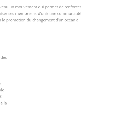
venu un mouvement qui permet de renforcer
omiser ses membres et d’unir une communauté
 à la promotion du changement d’un océan à
 des
e
old
FC
e la