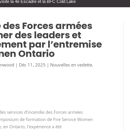
visite la 4e Escadre et la BFC Cold Lake
e des Forces armées
er des leaders et
ement par l’entremise
men Ontario
eenwood
|
Déc 11, 2025
|
Nouvelles en vedette
,
es services d’incendie des Forces armées
symposium de formation de Fire Service Women
, en Ontario, l’expérience a été