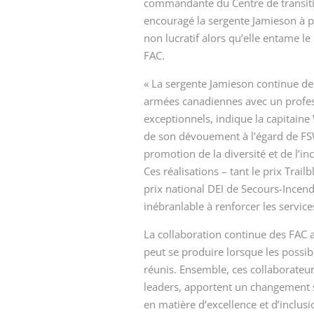
commandante du Centre de transiti
encouragé la sergente Jamieson à po
non lucratif alors qu’elle entame le
FAC.
« La sergente Jamieson continue de 
armées canadiennes avec un profes
exceptionnels, indique la capitain
de son dévouement à l’égard de FSW
promotion de la diversité et de l’i
Ces réalisations – tant le prix Trai
prix national DEI de Secours-Incen
inébranlable à renforcer les servic
La collaboration continue des FAC
peut se produire lorsque les possib
réunis. Ensemble, ces collaborateur
leaders, apportent un changement si
en matière d’excellence et d’inclusi