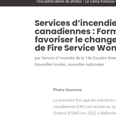
l’escadre
Galerie de photos : Le camp Kinosoo 
Services d’incendi
canadiennes : Form
favoriser le chang
de Fire Service Wo
par
Service d 'incendie de la 14e Escadre Gr
Nouvelles locales
,
nouvelles nationales
Photo Soumise
La première fois que les membres d
canadiennes (FAC) ont assisté au 
Ontario (FSWO) en 2022 à Belleville