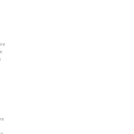
ire
e
e
re
té