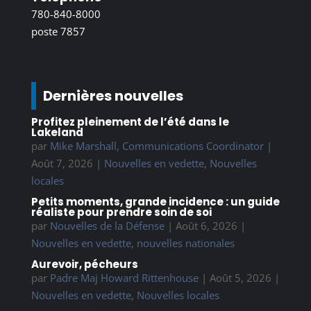
780-840-8000
poste 7857
Dernières nouvelles
Profitez pleinement de l’été dans le
Lakeland
par
Mike Marshall, Communications Coordinator
|
Août 7, 2026
|
Nouvelles en vedette
,
Nouvelles
locales
Petits moments, grande incidence : un guide
réaliste pour prendre soin de soi
par
Nouvelles de la Défense
|
Août 6, 2026
|
Nouvelles en vedette
,
nouvelles nationales
Aurevoir, pécheurs
par
Padre Maj Howard Rittenhouse
|
Août 5, 2026
|
Nouvelles en vedette
,
Nouvelles locales