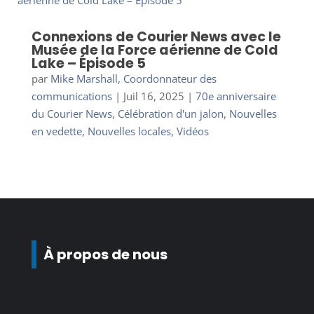
Connexions de Courier News avec le
Musée de la Force aérienne de Cold
Lake – Épisode 5
par
Mike Marshall, Coordonnateur des
communications
|
Juil 16, 2025
|
70e anniversaire
du Courier News
,
Célébration d'un jalon
,
Nouvelles
en vedette
,
Nouvelles locales
,
Vidéos
À propos de nous