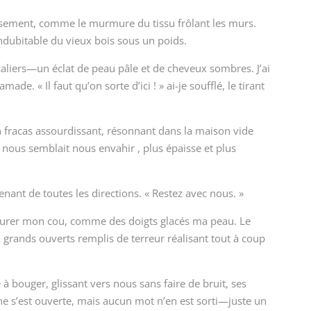
oissement, comme le murmure du tissu frôlant les murs.
indubitable du vieux bois sous un poids.
aliers—un éclat de peau pâle et de cheveux sombres. J’ai
de. « Il faut qu’on sorte d’ici ! » ai-je soufflé, le tirant
n fracas assourdissant, résonnant dans la maison vide
nous semblait nous envahir , plus épaisse et plus
ant de toutes les directions. « Restez avec nous. »
leurer mon cou, comme des doigts glacés ma peau. Le
grands ouverts remplis de terreur réalisant tout à coup
 bouger, glissant vers nous sans faire de bruit, ses
che s’est ouverte, mais aucun mot n’en est sorti—juste un