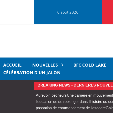
6 août 2026
ACCUEIL
NOUVELLES
BFC COLD LAKE
CÉLÉBRATION D’UN JALON
BREAKING NEWS - DERNIÈRES NOUVEL
Aurevoir, pécheurs
Une carrière en mouvement 
l’occasion de se replonger dans l’histoire du 
passation de commandement de l’escadre
Gale