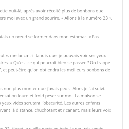
ette nuit-là, après avoir récolté plus de bonbons que
ers moi avec un grand sourire. « Allons à la numéro 23 »,
entais un nœud se former dans mon estomac. « Pas
out », me lanca-t-il tandis que je pouvais voir ses yeux
ires. « Qu’est-ce qui pourrait bien se passer ? On frappe
 !’, et peut-être qu’on obtiendra les meilleurs bonbons de
as non plus monter que j’avais peur. Alors je l’ai suivi.
sensation lourd et froid peser sur moi. La maison se
yeux vides scrutant l’obscurité. Les autres enfants
rvant à distance, chuchotant et ricanant, mais leurs voix
3, fixant la vieille porte en bois. Je pouvais sentir