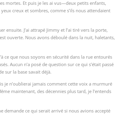
les mortes. Et puis je les ai vus—deux petits enfants,
urs yeux creux et sombres, comme s’ils nous attendaient
er ensuite. J’ai attrapé Jimmy et l’ai tiré vers la porte,
s’est ouverte. Nous avons déboulé dans la nuit, haletants,
à ce que nous soyons en sécurité dans la rue entourés
és. Aucun n’a posé de question sur ce qui s’était passé
nde sur la base savait déjà.
ais je n’oublierai jamais comment cette voix a murmuré
 Même maintenant, des décennies plus tard, je l’entends
 me demande ce qui serait arrivé si nous avions accepté