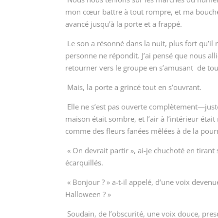
mon cœur battre à tout rompre, et ma bouche ét
avancé jusqu’à la porte et a frappé.
Le son a résonné dans la nuit, plus fort qu’il
personne ne répondit. J’ai pensé que nous all
retourner vers le groupe en s’amusant de tout
Mais, la porte a grincé tout en s’ouvrant.
Elle ne s’est pas ouverte complètement—juste
maison était sombre, et l’air à l’intérieur éta
comme des fleurs fanées mêlées à de la pourr
« On devrait partir », ai-je chuchoté en tirant 
écarquillés.
« Bonjour ? » a-t-il appelé, d’une voix devenu
Halloween ? »
Soudain, de l’obscurité, une voix douce, pre