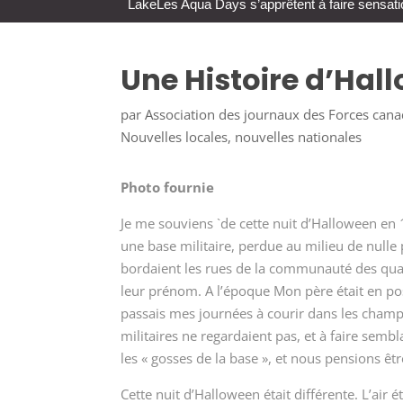
Lake
Les Aqua Days s’apprêtent à faire sensati
Une Histoire d’Hal
par
Association des journaux des Forces can
Nouvelles locales
,
nouvelles nationales
Photo fournie
Je me souviens `de cette nuit d’Halloween en 
une base militaire, perdue au milieu de nulle
bordaient les rues de la communauté des quart
leur prénom. A l’époque Mon père était en pos
passais mes journées à courir dans les champs
militaires ne regardaient pas, et à faire sembl
les « gosses de la base », et nous pensions ê
Cette nuit d’Halloween était différente. L’air