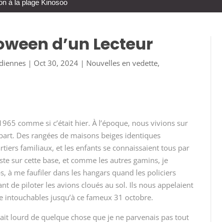
on à la plage Kinosoo
loween d’un Lecteur
adiennes
|
Oct 30, 2024
|
Nouvelles en vedette
,
1965 comme si c’était hier. À l’époque, nous vivions sur
 part. Des rangées de maisons beiges identiques
iers familiaux, et les enfants se connaissaient tous par
te sur cette base, et comme les autres gamins, je
, à me faufiler dans les hangars quand les policiers
ant de piloter les avions cloués au sol. Ils nous appelaient
tre intouchables jusqu’à ce fameux 31 octobre.
 était lourd de quelque chose que je ne parvenais pas tout