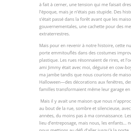
à fait à cerner, une tension qui me faisait dres
l’époque, mais je n’étais pas stupide. Des his
s’était passé dans la forêt avant que les mais
gouvernementales, une cachette pour des m
extraterrestres.
Mais pour en revenir à notre histoire, cette n
porte emmitouflés dans des costumes improvisés
plastique. Les rues résonnaient de rires, et l’o
ami Jimmy était avec moi, déguisé en cow-boy
ma jambe tandis que nous courions de maison
Halloween—des décorations aux fenêtres, des c
familles transformaient même leur garage en
Mais il y avait une maison que nous n’approch
au bout de la rue, sombre et silencieuse, ave
années, du moins pas à ma connaissance. Les ad
lieu d’entreposage, mais nous, les enfants… n
nous mettions au défi d’aller jusqu’à la porte.