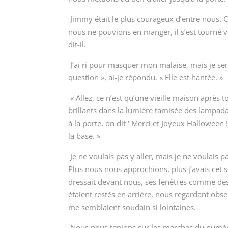
Jimmy était le plus courageux d’entre nous. C
nous ne pouvions en manger, il s’est tourné v
dit-il.
J’ai ri pour masquer mon malaise, mais je s
question », ai-je répondu. « Elle est hantée. »
« Allez, ce n’est qu’une vieille maison après t
brillants dans la lumière tamisée des lampada
à la porte, on dit ‘ Merci et Joyeux Halloween
la base. »
Je ne voulais pas y aller, mais je ne voulais p
Plus nous nous approchions, plus j’avais cet 
dressait devant nous, ses fenêtres comme des 
étaient restés en arrière, nous regardant obse
me semblaient soudain si lointaines.
Nous nous tenions sur les marches du numéro 2