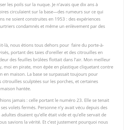
ser les poils sur la nuque. Je n’avais que dix ans à
toires circulaient sur la base—des rumeurs sur ce qui
ons ne soient construites en 1953 : des expériences
eurtriers condamnés et même un enlèvement par des
uit-là, nous étions tous dehors pour faire du porte-à-
, portant des taies d’oreiller et des citrouilles en
deur des feuilles brûlées flottait dans l’air. Mon meilleur
, moi en pirate, mon épée en plastique cliquetant contre
 en maison. La base se surpassait toujours pour
itrouilles sculptées sur les porches, et certaines
 maison hantée.
ions jamais : celle portant le numéro 23. Elle se tenait
c ses volets fermés. Personne n’y avait vécu depuis des
ultes disaient qu’elle était vide et qu’elle servait de
ous savions la vérité. Et c’est justement pourquoi nous