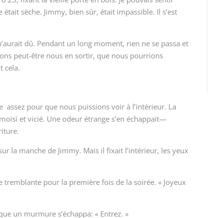
ait sèche. Jimmy, bien sûr, était impassible. Il s’est
 n’aurait dû. Pendant un long moment, rien ne se passa et
ions peut-être nous en sortir, que nous pourrions
 cela.
 assez pour que nous puissions voir à l’intérieur. La
it moisi et vicié. Une odeur étrange s’en échappait—
iture.
sur la manche de Jimmy. Mais il fixait l’intérieur, les yeux
e tremblante pour la première fois de la soirée. « Joyeux
sque un murmure s’échappa: « Entrez. »