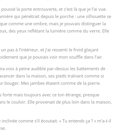
ussé la porte entrouverte, et c’est là que je l’ai vue.
lumière qui pénétrait depuis le porche : une silhouette se
presque comme une ombre, mais je pouvais distinguer la
ux, des yeux reflétant la lumière comme du verre. Elle
un pas à l’intérieur, et j’ai ressenti le froid glaçant
idement que je pouvais voir mon souffle dans l’air.
, ma voix à peine audible par-dessus les battements de
 avancer dans la maison, ses pieds traînant comme si
 pour bouger. Mes jambes étaient comme de la pierre.
us forte mais toujours avec ce ton étrange, presque
ans le couloir. Elle provenait de plus loin dans la maison,
e inclinée comme s’il écoutait. « Tu entends ça ? » m’a-t-il
se.