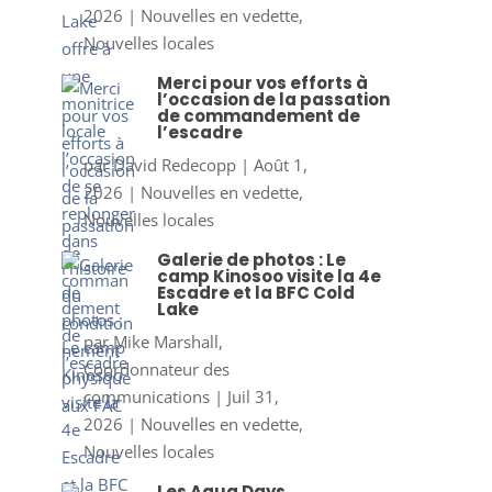
2026
|
Nouvelles en vedette
,
Nouvelles locales
Merci pour vos efforts à
l’occasion de la passation
de commandement de
l’escadre
par
David Redecopp
|
Août 1,
2026
|
Nouvelles en vedette
,
Nouvelles locales
Galerie de photos : Le
camp Kinosoo visite la 4e
Escadre et la BFC Cold
Lake
par
Mike Marshall,
Coordonnateur des
communications
|
Juil 31,
2026
|
Nouvelles en vedette
,
Nouvelles locales
Les Aqua Days