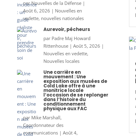
par
Nouvelles de la Défense
|
Août 6, 2026
|
Nouvelles en
vedette
,
nouvelles nationales
Aurevoir, pécheurs
par
Padre Maj Howard
Rittenhouse
|
Août 5, 2026
|
Nouvelles en vedette
,
Nouvelles locales
Une carrière en
mouvement : Une
exposition aux musées de
Cold Lake offre à une
monitrice locale
l’occasion de se replonger
dans l’histoire du
conditionnement
physique aux FAC
par
Mike Marshall,
Coordonnateur des
communications
|
Août 4,