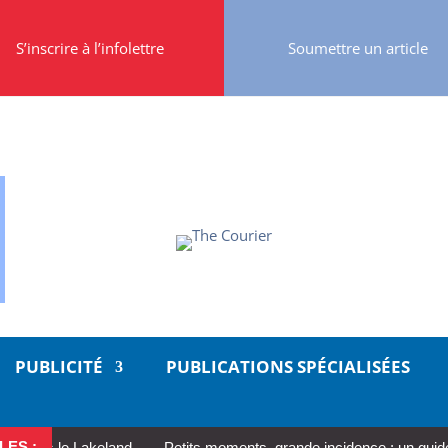
S’inscrire à l’infolettre
Soumettre un article
PUBLICITÉ
PUBLICATIONS SPÉCIALISÉES
LES :
ns le Lakeland
Petits moments, grande incidence : un guide réalis