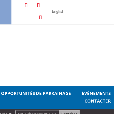
English
OPPORTUNITÉS DE PARRAINAGE
ÉVÉNEMENTS
CONTACTER
te pour prendre soin de soi
Aurevoir, pécheurs
Une carrière 