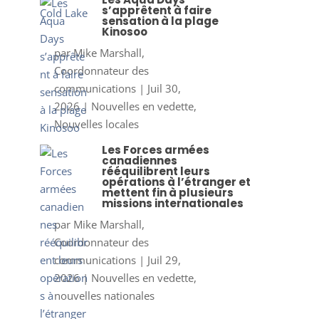
s’apprêtent à faire
sensation à la plage
Kinosoo
par
Mike Marshall,
Coordonnateur des
communications
|
Juil 30,
2026
|
Nouvelles en vedette
,
Nouvelles locales
Les Forces armées
canadiennes
rééquilibrent leurs
opérations à l’étranger et
mettent fin à plusieurs
missions internationales
par
Mike Marshall,
Coordonnateur des
communications
|
Juil 29,
2026
|
Nouvelles en vedette
,
nouvelles nationales