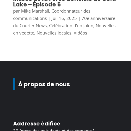
Lake – Épisode 5
par
Mike Marshall, Coordonnateur des
communications
|
Juil 16, 2025
|
70e anniversaire
du Courier News
,
Célébration d'un jalon
,
Nouvelles
en vedette
,
Nouvelles locales
,
Vidéos
À propos de nous
Addresse édifice
30 (mess des adjudants et des sergents )