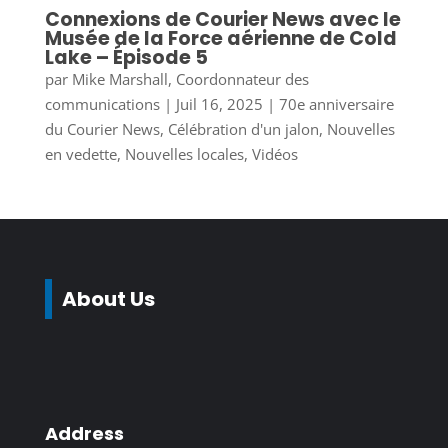
Connexions de Courier News avec le
Musée de la Force aérienne de Cold
Lake – Épisode 5
par
Mike Marshall, Coordonnateur des
communications
|
Juil 16, 2025
|
70e anniversaire
du Courier News
,
Célébration d'un jalon
,
Nouvelles
en vedette
,
Nouvelles locales
,
Vidéos
About Us
Address