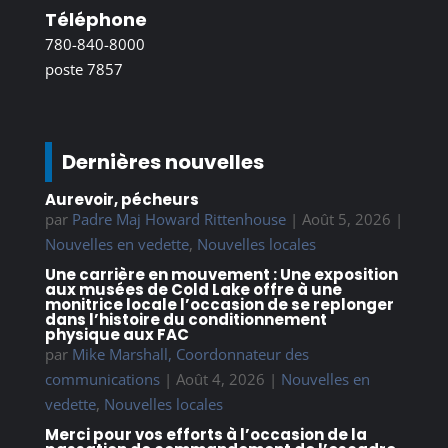
Téléphone
780-840-8000
poste 7857
Dernières nouvelles
Aurevoir, pécheurs
par
Padre Maj Howard Rittenhouse
|
Août 5, 2026
|
Nouvelles en vedette
,
Nouvelles locales
Une carrière en mouvement : Une exposition
aux musées de Cold Lake offre à une
monitrice locale l’occasion de se replonger
dans l’histoire du conditionnement
physique aux FAC
par
Mike Marshall, Coordonnateur des
communications
|
Août 4, 2026
|
Nouvelles en
vedette
,
Nouvelles locales
Merci pour vos efforts à l’occasion de la