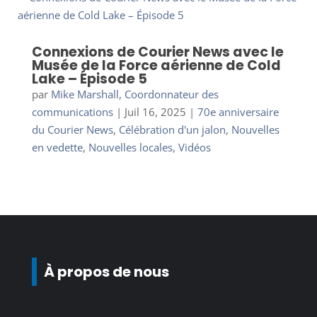
Connexions de Courier News avec le
Musée de la Force aérienne de Cold
Lake – Épisode 5
par
Mike Marshall, Coordonnateur des
communications
|
Juil 16, 2025
|
70e anniversaire
du Courier News
,
Célébration d'un jalon
,
Nouvelles
en vedette
,
Nouvelles locales
,
Vidéos
À propos de nous