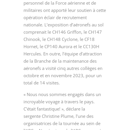
personnel de la Force aérienne et de
militaires ont apporté leur soutien à cette
opération éclair de recrutement
nationale. L’exposition d’aéronefs au sol
comprenait le CH
146 Griffon
, le CH
147
Chinook
, le
CH148 Cyclone,
le CF
18
Hornet
, le CP
140 Aurora
et le
CC130H
Hercules
. En outre, l’équipe d’attraction
de la Branche de la maintenance des
aéronefs a visité cinq autres collèges en
octobre et en
novembre 2023
, pour un
total de
14 visites
.
« Nous nous sommes engagés dans un
incroyable voyage à travers le pays.
C’était fantastique! », déclare la
sergente Christine Plume, l’une des
organisatrices de la tournée au sein de