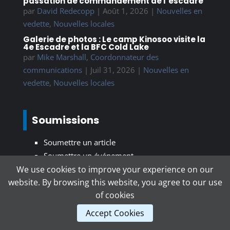
passation de commandement de l’escadre
par
David Redecopp
|
Août 1, 2026
|
Nouvelles en
vedette
,
Nouvelles locales
Galerie de photos : Le camp Kinosoo visite la
4e Escadre et la BFC Cold Lake
par
Mike Marshall, Coordonnateur des
communications
|
Juil 31, 2026
|
Nouvelles en
vedette
,
Nouvelles locales
Soumissions
Soumettre un article
Soumettre un événement
We use cookies to improve your experience on our
website. By browsing this website, you agree to our use
S’inscrire au bulletin d’information
of cookies
Accept Cookies