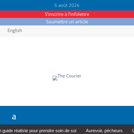
6 août 2026
S’inscrire à l’infolettre
Soumettre un article
English
e réaliste pour prendre soin de soi
Aurevoir, pécheurs
Une c