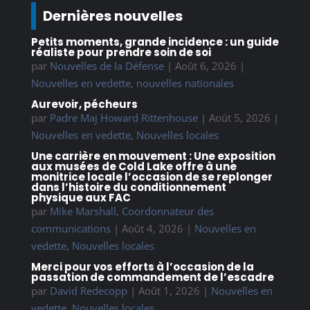
Dernières nouvelles
Petits moments, grande incidence : un guide
réaliste pour prendre soin de soi
par
Nouvelles de la Défense
|
Août 6, 2026
|
Nouvelles en vedette
,
nouvelles nationales
Aurevoir, pécheurs
par
Padre Maj Howard Rittenhouse
|
Août 5, 2026
|
Nouvelles en vedette
,
Nouvelles locales
Une carrière en mouvement : Une exposition
aux musées de Cold Lake offre à une
monitrice locale l’occasion de se replonger
dans l’histoire du conditionnement
physique aux FAC
par
Mike Marshall, Coordonnateur des
communications
|
Août 4, 2026
|
Nouvelles en
vedette
,
Nouvelles locales
Merci pour vos efforts à l’occasion de la
passation de commandement de l’escadre
par
David Redecopp
|
Août 1, 2026
|
Nouvelles en
vedette
,
Nouvelles locales