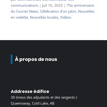
communications
|
Juil 16, 2025
|
70e anniversaire
du Courier News
,
Célébration d'un jalon
,
Nouvelles
en vedette
,
Nouvelles locales
,
Vidéos
À propos de nous
Addresse édifice
30 (mess des adjudants et des sergents )
Queensway, Cold Lake, AB