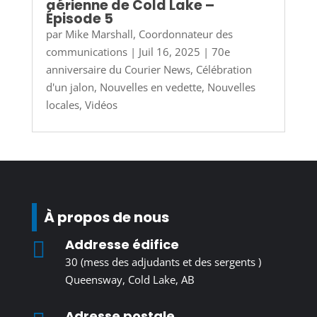
aérienne de Cold Lake –
Épisode 5
par
Mike Marshall, Coordonnateur des
communications
|
Juil 16, 2025
|
70e
anniversaire du Courier News
,
Célébration
d'un jalon
,
Nouvelles en vedette
,
Nouvelles
locales
,
Vidéos
À propos de nous
Addresse édifice

30 (mess des adjudants et des sergents )
Queensway, Cold Lake, AB
Adresse postale