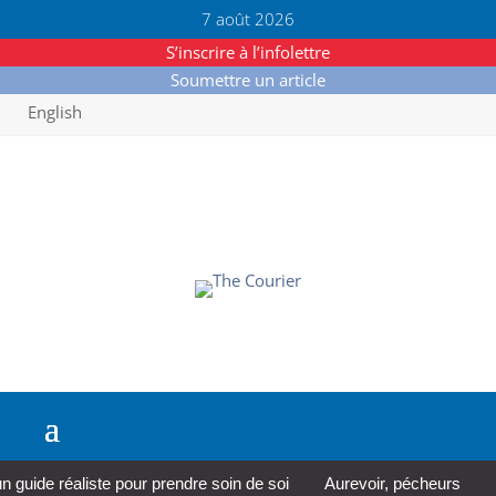
7 août 2026
S’inscrire à l’infolettre
Soumettre un article
English
ide réaliste pour prendre soin de soi
Aurevoir, pécheurs
Une