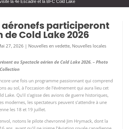
visite la 4e Escadre et la BFC Cold Lake
t aéronefs participeront
n de Cold Lake 2026
ai 27, 2026
|
Nouvelles en vedette
,
Nouvelles locales
résent au Spectacle aérien de Cold Lake 2026. – Photo
 Collection
 encore une fois un programme passionnant qui comprend
ns au sol, à l’occasion de l’événement qui aura lieu cet
d Lake. Qu’il s’agisse des avions de guerre historiques,
res modernes, les spectateurs peuvent s’attendre à une
nne les 18 et 19 juillet.
 envol, notons le pilote chevronné Jim Hrymack, dont la
16 ans, avant qu’il ne joigne l’Aviation royale canadienne.