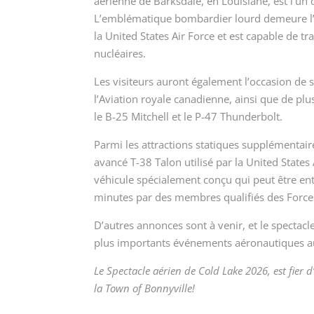
aérienne de Barksdale, en Louisiane, est l’un
L’emblématique bombardier lourd demeure l’un
la United States Air Force et est capable de 
nucléaires.
Les visiteurs auront également l’occasion de 
l’Aviation royale canadienne, ainsi que de plu
le B-25 Mitchell et le P-47 Thunderbolt.
Parmi les attractions statiques supplémentai
avancé T-38 Talon utilisé par la United States 
véhicule spécialement conçu qui peut être e
minutes par des membres qualifiés des Forc
D’autres annonces sont à venir, et le spectac
plus importants événements aéronautiques a
Le Spectacle aérien de Cold Lake 2026, est fier
la
Town of Bonnyville
!