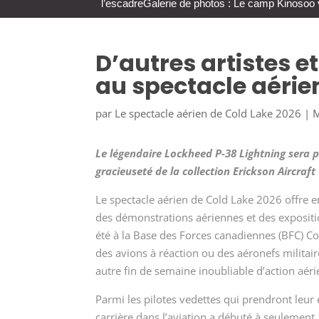
l’escadre
Galerie de photos : Le camp Kinosoo 
D’autres artistes e
au spectacle aérie
par
Le spectacle aérien de Cold Lake 2026
|
M
Le légendaire
Lockheed P-38 Lightning
sera p
gracieuseté de la collection Erickson Aircraft
Le spectacle aérien de Cold Lake 2026 offre
des démonstrations aériennes et des expositio
été à la Base des Forces canadiennes (BFC) Col
des avions à réaction ou des aéronefs militai
autre fin de semaine inoubliable d’action aérie
Parmi les pilotes vedettes qui prendront leur
carrière dans l’aviation a débuté à seulement 