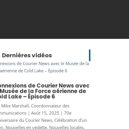
Dernières vidéos
nnexions de Courier News avec
 Musée de la Force aérienne de
ld Lake – Épisode 6
r
Mike Marshall, Coordonnateur des
mmunications
|
Août 15, 2025
|
70e
iversaire du Courier News
,
Célébration d'un
on
,
Nouvelles en vedette
,
Nouvelles locales
,