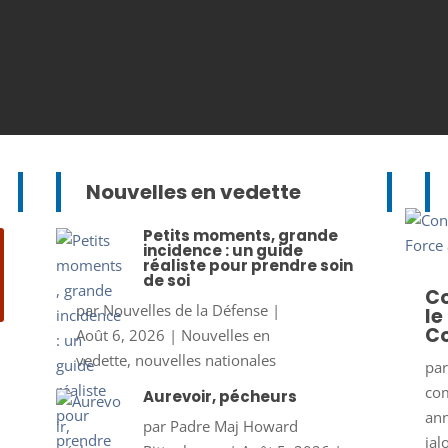
Nouvelles en vedette
Petits moments, grande
incidence : un guide
réaliste pour prendre soin
de soi
Co
par
Nouvelles de la Défense
|
le
Co
Août 6, 2026
|
Nouvelles en
vedette
,
nouvelles nationales
pa
co
Aurevoir, pécheurs
ann
par
Padre Maj Howard
jal