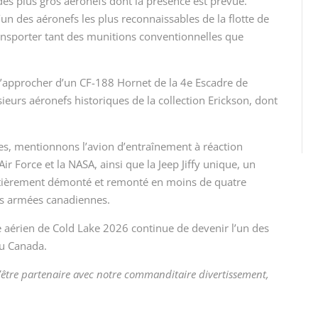
 des plus gros aéronefs dont la présence est prévue.
 des aéronefs les plus reconnaissables de la flotte de
transporter tant des munitions conventionnelles que
s’approcher d’un CF-188 Hornet de la 4
e
Escadre de
sieurs aéronefs historiques de la collection Erickson, dont
res, mentionnons l’avion d’entraînement à réaction
Air Force et la NASA, ainsi que la Jeep Jiffy unique, un
ntièrement démonté et remonté en moins de quatre
es armées canadiennes.
le aérien de Cold Lake 2026 continue de devenir l’un des
u Canada.
 d’être partenaire avec notre commanditaire divertissement,