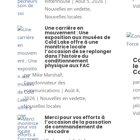
Rittenhouse
|
Août 5, 2026
|
Vid
Nouvelles en vedette
,
Nouvelles locales
Une carrière en
mouvement : Une
exposition aux musées de
Cold Lake offre à une
monitrice locale
l’occasion de se replonger
dans l’histoire du
Co
conditionnement
le
physique aux FAC
Co
par
Mike Marshall,
pa
Coordonnateur des
co
communications
|
Août 4,
ann
2026
|
Nouvelles en vedette
,
jal
Nouvelles locales
Vid
Merci pour vos efforts à
l’occasion de la passation
de commandement de
l’escadre