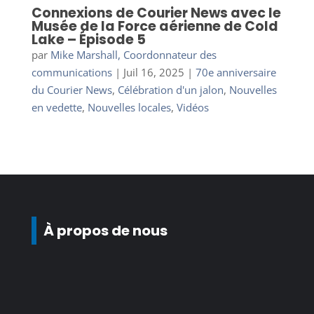
Connexions de Courier News avec le
Musée de la Force aérienne de Cold
Lake – Épisode 5
par
Mike Marshall, Coordonnateur des
communications
|
Juil 16, 2025
|
70e anniversaire
du Courier News
,
Célébration d'un jalon
,
Nouvelles
en vedette
,
Nouvelles locales
,
Vidéos
À propos de nous