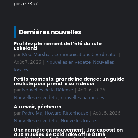
poste 7857
Dernières nouvelles
Profitez pleinement de l’été dans le
Lakeland
par
Mike Marshall, Communications Coordinator
|
Août 7, 2026
|
Nouvelles en vedette
,
Nouvelles
locales
Petits moments, grande incidence : un guide
réaliste pour prendre soin de soi
par
Nouvelles de la Défense
|
Août 6, 2026
|
Nouvelles en vedette
,
nouvelles nationales
Aurevoir, pécheurs
par
Padre Maj Howard Rittenhouse
|
Août 5, 2026
|
Nouvelles en vedette
,
Nouvelles locales
Une carrière en mouvement : Une exposition
aux musées de Cold Lake offre à une