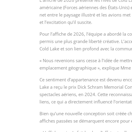
L’affiche de 2026 présente les rives de Cold L
américaine (Forces aériennes des États-Unis) 
net entre le paysage illustré et les avions me
et l’excitation qu’il suscite.
Pour l’affiche de 2026, l’équipe a abordé la co
permis une plus grande liberté créative. L’acce
Cold Lake et son lien profond avec la commu
« Nous revenions sans cesse à l’idée de mettre
emplacement géographique », explique Mme
Ce sentiment d’appartenance est devenu encor
Lake a reçu le prix Dick Schram Memorial Co
spectacles aériens, en 2024. Cette reconnaiss
liens, ce qui a directement influencé l’orientat
Bien qu’une nouvelle conception soit créée 
affiches passées se démarquent encore pour e