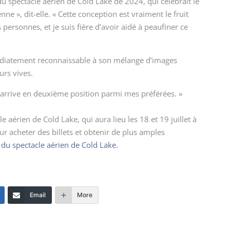
le du spectacle aérien de Cold Lake de 2024, qui célébrait le
ne », dit-elle. « Cette conception est vraiment le fruit
ersonnes, et je suis fière d’avoir aidé à peaufiner ce
mmédiatement reconnaissable à son mélange d’images
urs vives.
ée arrive en deuxième position parmi mes préférées. »
 aérien de Cold Lake, qui aura lieu les 18 et 19 juillet à
r acheter des billets et obtenir de plus amples
l du spectacle aérien de Cold Lake.
Email
More