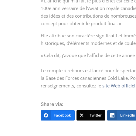
« L’affiche qui m’a fait le plus d’effet est cel
100
e
anniversaire de l’Aviation royale canadien
des idées et des contributions de nombreuses p
concept pour obtenir le produit final. »
Elle attribue son caractère significatif et i
historiques, d’éléments modernes et de coule
« Cela dit, j’avoue que l’affiche de cette ann
Le compte à rebours est lancé pour le spectacle
la Base des Forces canadiennes Cold Lake. Pou
renseignements, consultez le
site Web officie
Share via:
Facebook
Twitter
LinkedIn