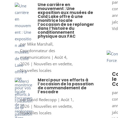
pa
Une carrière en
mouvement : Une
co
exposition aux musées de
ann
Cold Lake offre à une
monitrice locale
jal
l’occasion de se replonger
dans l’histoire du
Vid
conditionnement
physique aux FAC
par
Mike Marshall,
Coordonnateur des
communications
|
Août 4,
2026
|
Nouvelles en vedette
,
Nouvelles locales
Co
le
Merci pour vos efforts à
Co
l’occasion de la passation
de commandement de
l’escadre
pa
co
par
David Redecopp
|
Août 1,
ann
2026
|
Nouvelles en vedette
,
jal
Nouvelles locales