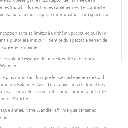
ake survolées par le F-22 Raptor de l’armée de l’air
et les Snowbirds des Forces canadiennes. Le contraste
t en valeur à la fois l’aspect communautaire du spectacle
nception sans se limiter à un thème précis, ce qui lui a
nt a plutôt été mis sur l’identité du spectacle aérien de
nauté environnante.
 en valeur l’essence de notre identité et de notre
 Wandler.
e plus important lorsque le spectacle aérien de Cold
mmunity Relations Award du Conseil international des
ance a renouvelé l’accent mis sur la communauté et les
ion de l’affiche.
chaque année, Mme Wandler affirme que certaines
lle.