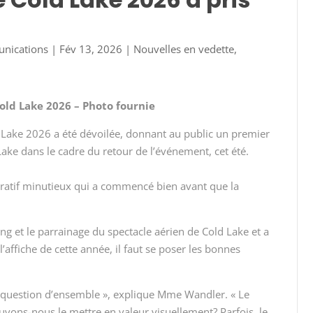
unications
|
Fév 13, 2026
|
Nouvelles en vedette
,
Cold Lake 2026 – Photo fournie
ld Lake 2026 a été dévoilée, donnant au public un premier
 Lake dans le cadre du retour de l’événement, cet été.
aboratif minutieux qui a commencé bien avant que la
ng et le parrainage du spectacle aérien de Cold Lake et a
’affiche de cette année, il faut se poser les bonnes
 question d’ensemble », explique Mme Wandler. « Le
uvons-nous le mettre en valeur visuellement? Parfois, le