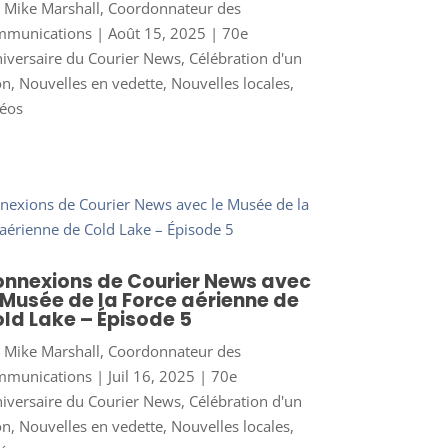
r
Mike Marshall, Coordonnateur des
mmunications
|
Août 15, 2025
|
70e
iversaire du Courier News
,
Célébration d'un
on
,
Nouvelles en vedette
,
Nouvelles locales
,
éos
nnexions de Courier News avec
 Musée de la Force aérienne de
ld Lake – Épisode 5
r
Mike Marshall, Coordonnateur des
mmunications
|
Juil 16, 2025
|
70e
iversaire du Courier News
,
Célébration d'un
on
,
Nouvelles en vedette
,
Nouvelles locales
,