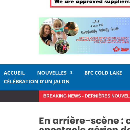
ACCUEIL
NOUVELLES
BFC COLD LAKE
CÉLÉBRATION D’UN JALON
BREAKING NEWS - DERNIÈRES NOUVEL
Aurevoir, pécheurs
Une carri
En arrière-scène :
spectacle aérien de