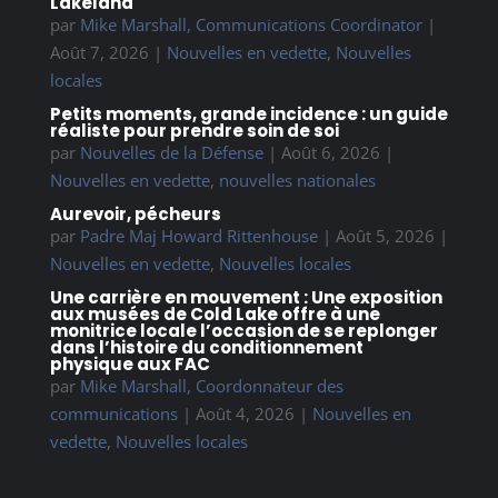
Lakeland
par
Mike Marshall, Communications Coordinator
|
Août 7, 2026
|
Nouvelles en vedette
,
Nouvelles
locales
Petits moments, grande incidence : un guide
réaliste pour prendre soin de soi
par
Nouvelles de la Défense
|
Août 6, 2026
|
Nouvelles en vedette
,
nouvelles nationales
Aurevoir, pécheurs
par
Padre Maj Howard Rittenhouse
|
Août 5, 2026
|
Nouvelles en vedette
,
Nouvelles locales
Une carrière en mouvement : Une exposition
aux musées de Cold Lake offre à une
monitrice locale l’occasion de se replonger
dans l’histoire du conditionnement
physique aux FAC
par
Mike Marshall, Coordonnateur des
communications
|
Août 4, 2026
|
Nouvelles en
vedette
,
Nouvelles locales