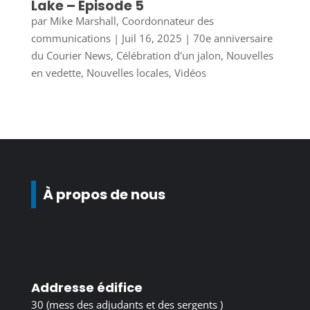
Lake – Épisode 5
par
Mike Marshall, Coordonnateur des
communications
|
Juil 16, 2025
|
70e anniversaire
du Courier News
,
Célébration d'un jalon
,
Nouvelles
en vedette
,
Nouvelles locales
,
Vidéos
À propos de nous
Addresse édifice
30 (mess des adjudants et des sergents )