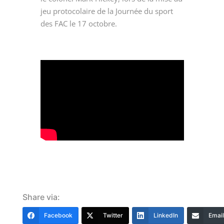
jeu protocolaire de la Journée du sport
des FAC le 17 octobre.
Share via:
Facebook
Twitter
LinkedIn
Email