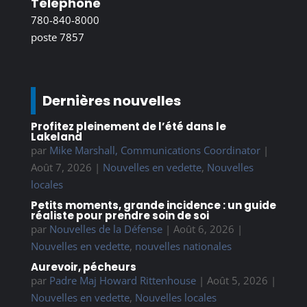
Téléphone
780-840-8000
poste 7857
Dernières nouvelles
Profitez pleinement de l’été dans le
Lakeland
par
Mike Marshall, Communications Coordinator
|
Août 7, 2026
|
Nouvelles en vedette
,
Nouvelles
locales
Petits moments, grande incidence : un guide
réaliste pour prendre soin de soi
par
Nouvelles de la Défense
|
Août 6, 2026
|
Nouvelles en vedette
,
nouvelles nationales
Aurevoir, pécheurs
par
Padre Maj Howard Rittenhouse
|
Août 5, 2026
|
Nouvelles en vedette
,
Nouvelles locales