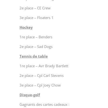
2
e
place – CE Crew
3
e
place – Floaters 1
Hockey
1
re
place – Benders
2
e
place – Sad Dogs
Tennis de table
1
re
place – Avr Brady Bartlett
2
e
place – Cpl Carl Stevens
3
e
place – Cpl Joey Chow
Disque-golf
Gagnants des cartes cadeaux :