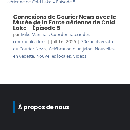
Connexions de Courier News avec le
Musée de la Force aérienne de Cold
Lake – Épisode 5
par
Mike Marshall, Coordonnateur des
communications
|
Juil 16, 2025
|
70e anniversaire
du Courier News
,
Célébration d'un jalon
,
Nouvelles
en vedette
,
Nouvelles locales
,
Vidéos
À propos de nous