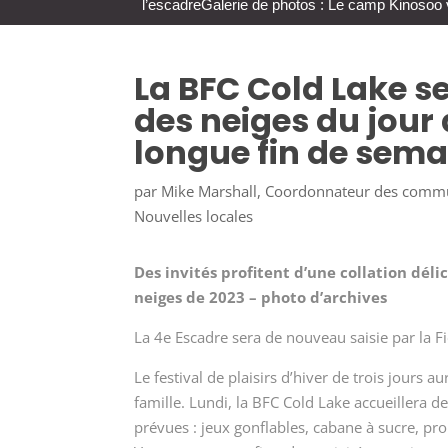
l’escadre
Galerie de photos : Le camp Kinosoo 
La BFC Cold Lake se
des neiges du jour d
longue fin de sema
par
Mike Marshall, Coordonnateur des comm
Nouvelles locales
Des invités profitent d’une collation délic
neiges de 2023 – photo d’archives
La 4
e
Escadre sera de nouveau saisie par la Fi
Le festival de plaisirs d’hiver de trois jours a
famille. Lundi, la BFC Cold Lake accueillera des
prévues : jeux gonflables, cabane à sucre, pr