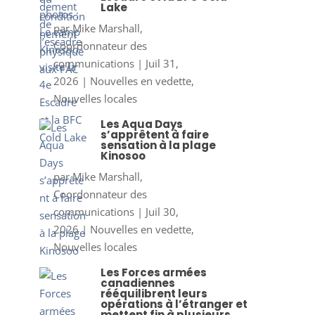
Lake
par
Mike Marshall,
Coordonnateur des
communications
|
Juil 31,
2026
|
Nouvelles en vedette
,
Nouvelles locales
Les Aqua Days
s’apprêtent à faire
sensation à la plage
Kinosoo
par
Mike Marshall,
Coordonnateur des
communications
|
Juil 30,
2026
|
Nouvelles en vedette
,
Nouvelles locales
Les Forces armées
canadiennes
rééquilibrent leurs
opérations à l’étranger et
mettent fin à plusieurs