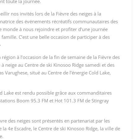
nt toute la journée.
r nos invités lors de la Fièvre des neiges à la
rdinatrice des événements récréatifs communautaires des
le monde à nous rejoindre et profiter d’une journée
 famille. C’est une belle occasion de participer à des
»
région à l’occasion de la fin de semaine de la Fièvre des
e à neige au Centre de ski Kinosoo Ridge samedi et des
s Varughese, situé au Centre de l’énergie Cold Lake,
Cold Lake est rendu possible grâce aux commanditaires
 stations Boom 95.3 FM et Hot 101.3 FM de Stingray
vre des neiges sont présentés en partenariat par les
 la 4
e
Escadre, le Centre de ski Kinosoo Ridge, la ville de
e.