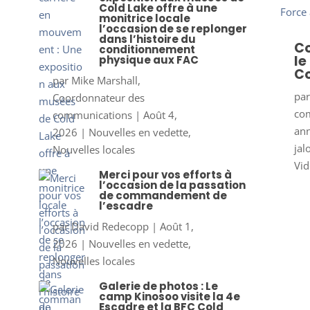
Cold Lake offre à une
monitrice locale
l’occasion de se replonger
dans l’histoire du
Co
conditionnement
le
physique aux FAC
Co
par
Mike Marshall,
pa
Coordonnateur des
co
communications
|
Août 4,
ann
2026
|
Nouvelles en vedette
,
jal
Nouvelles locales
Vid
Merci pour vos efforts à
l’occasion de la passation
de commandement de
l’escadre
par
David Redecopp
|
Août 1,
2026
|
Nouvelles en vedette
,
Nouvelles locales
Galerie de photos : Le
camp Kinosoo visite la 4e
Escadre et la BFC Cold