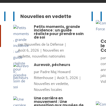
Nouvelles en vedette
Petits moments, grande
incidence : un guide
réaliste pour prendre soin
de soi
Co
par
Nouvelles de la Défense
|
le
Co
Août 6, 2026
|
Nouvelles en
vedette
,
nouvelles nationales
pa
co
Aurevoir, pécheurs
ann
par
Padre Maj Howard
jal
Rittenhouse
|
Août 5, 2026
|
Vid
Nouvelles en vedette
,
Nouvelles locales
Une carrière en
mouvement : Une
exposition aux musées de