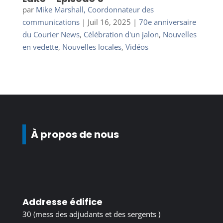
par
Mike Marshall, Coordonnateur des
communications
|
Juil 16, 2025
|
70e anniversaire
du Courier News
,
Célébration d'un jalon
,
Nouvelles
en vedette
,
Nouvelles locales
,
Vidéos
À propos de nous
Addresse édifice
30 (mess des adjudants et des sergents )