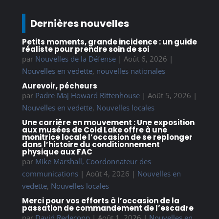
Dernières nouvelles
Petits moments, grande incidence : un guide
réaliste pour prendre soin de soi
par
Nouvelles de la Défense
|
Août 6, 2026
|
Nouvelles en vedette
,
nouvelles nationales
Aurevoir, pécheurs
par
Padre Maj Howard Rittenhouse
|
Août 5, 2026
|
Nouvelles en vedette
,
Nouvelles locales
Une carrière en mouvement : Une exposition
aux musées de Cold Lake offre à une
monitrice locale l’occasion de se replonger
dans l’histoire du conditionnement
physique aux FAC
par
Mike Marshall, Coordonnateur des
communications
|
Août 4, 2026
|
Nouvelles en
vedette
,
Nouvelles locales
Merci pour vos efforts à l’occasion de la
passation de commandement de l’escadre
par
David Redecopp
|
Août 1, 2026
|
Nouvelles en