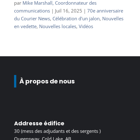
par
Mike Marshall, Coordonnateur des
communications
|
Juil 16, 2025
|
70e anniversaire
du Courier News
,
Célébration d'un jalon
,
Nouvelles
en vedette
,
Nouvelles locales
,
Vidéos
À propos de nous
Addresse édifice
30 (mess des adjudants et des sergents )
Queensway, Cold Lake, AB