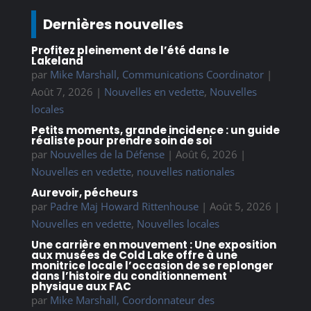
Dernières nouvelles
Profitez pleinement de l’été dans le
Lakeland
par
Mike Marshall, Communications Coordinator
|
Août 7, 2026
|
Nouvelles en vedette
,
Nouvelles
locales
Petits moments, grande incidence : un guide
réaliste pour prendre soin de soi
par
Nouvelles de la Défense
|
Août 6, 2026
|
Nouvelles en vedette
,
nouvelles nationales
Aurevoir, pécheurs
par
Padre Maj Howard Rittenhouse
|
Août 5, 2026
|
Nouvelles en vedette
,
Nouvelles locales
Une carrière en mouvement : Une exposition
aux musées de Cold Lake offre à une
monitrice locale l’occasion de se replonger
dans l’histoire du conditionnement
physique aux FAC
par
Mike Marshall, Coordonnateur des