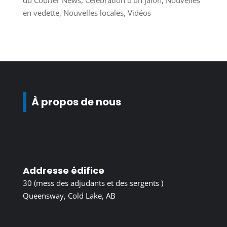
du Courier News
,
Célébration d'un jalon
,
Nouvelles
en vedette
,
Nouvelles locales
,
Vidéos
À propos de nous
Addresse édifice
30 (mess des adjudants et des sergents )
Queensway, Cold Lake, AB