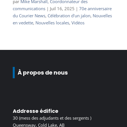
par
Mike Marshall, Coordonnateur des
communications
|
Juil 16, 2025
|
70e anniversaire
du Courier News
,
Célébration d'un jalon
,
Nouvelles
en vedette
,
Nouvelles locales
,
Vidéos
À propos de nous
Addresse édifice
30 (mess des adjudants et des sergents )
Queensway, Cold Lake, AB