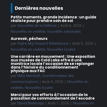
Dernières nouvelles
Petits moments, grande incidence : un guide
réaliste pour prendre soin de soi
par
Nouvelles de la Défense
|
Août 6, 2026
|
Nouvelles en vedette
,
nouvelles nationales
Aurevoir, pécheurs
par
Padre Maj Howard Rittenhouse
|
Août 5, 2026
|
Nouvelles en vedette
,
Nouvelles locales
Une carrière en mouvement : Une exposition
aux musées de Cold Lake offre à une
monitrice locale l’occasion de se replonger
dans l’histoire du conditionnement
physique aux FAC
par
Mike Marshall, Coordonnateur des
communications
|
Août 4, 2026
|
Nouvelles en
vedette
,
Nouvelles locales
Merci pour vos efforts à l’occasion de la
passation de commandement de l’escadre
par
David Redecopp
|
Août 1, 2026
|
Nouvelles en