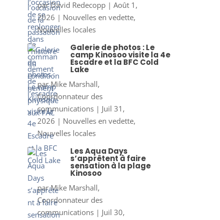
par
David Redecopp
|
Août 1,
2026
|
Nouvelles en vedette
,
Nouvelles locales
Galerie de photos : Le
camp Kinosoo visite la 4e
Escadre et la BFC Cold
Lake
par
Mike Marshall,
Coordonnateur des
communications
|
Juil 31,
2026
|
Nouvelles en vedette
,
Nouvelles locales
Les Aqua Days
s’apprêtent à faire
sensation à la plage
Kinosoo
par
Mike Marshall,
Coordonnateur des
communications
|
Juil 30,