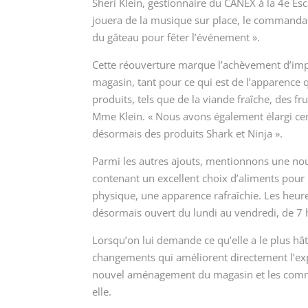
Sheri Klein, gestionnaire du CANEX à la 4
e
Esc
jouera de la musique sur place, le commandant
du gâteau pour fêter l’événement ».
Cette réouverture marque l’achèvement d’imp
magasin, tant pour ce qui est de l’apparence
produits, tels que de la viande fraîche, des fr
Mme Klein. « Nous avons également élargi cer
désormais des produits Shark et Ninja ».
Parmi les autres ajouts, mentionnons une nou
contenant un excellent choix d’aliments pour 
physique, une apparence rafraîchie. Les heur
désormais ouvert du lundi au vendredi, de 7 h 
Lorsqu’on lui demande ce qu’elle a le plus hât
changements qui améliorent directement l’ex
nouvel aménagement du magasin et les comment
elle.