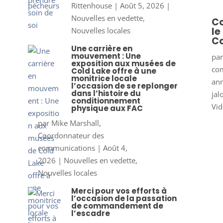
Rittenhouse
|
Août 5, 2026
|
Nouvelles en vedette
,
Co
le
Nouvelles locales
Co
Une carrière en
mouvement : Une
pa
exposition aux musées de
co
Cold Lake offre à une
monitrice locale
ann
l’occasion de se replonger
dans l’histoire du
jal
conditionnement
Vid
physique aux FAC
par
Mike Marshall,
Coordonnateur des
communications
|
Août 4,
2026
|
Nouvelles en vedette
,
Nouvelles locales
Merci pour vos efforts à
l’occasion de la passation
de commandement de
l’escadre