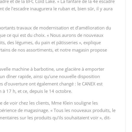
adre et de la BFC Cold Lake. « La fanfare de la 4
e
escadre
 de l’escadre inaugurera le ruban et, bien sûr, il y aura
ortants travaux de modernisation et d’amélioration du
 que ce qui est du choix. « Nous aurons de nouveaux
uits, des légumes, du pain et pâtisseries », explique
tains de nos assortiments, et notre magasin propose
velle machine à barbotine, une glacière à emporter
un dîner rapide, ainsi qu’une nouvelle disposition
es d’ouverture ont également changé : le CANEX est
à 17 h, et ce, depuis le 14 octobre.
e de voir chez les clients, Mme Klein souligne les
périence de magasinage. « Tous les nouveaux produits, le
aires sur les produits qu’ils souhaitaient voir », dit-