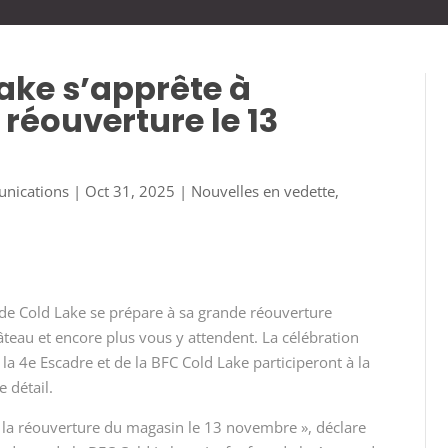
ake s’apprête à
réouverture le 13
unications
|
Oct 31, 2025
|
Nouvelles en vedette
,
de Cold Lake se prépare à sa grande réouverture
gâteau et encore plus vous y attendent. La célébration
 la 4
e
Escadre et de la BFC Cold Lake participeront à la
 détail.
 la réouverture du magasin le 13 novembre », déclare