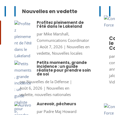
Nouvelles en vedette
Profitez pleinement de
l’été dans le Lakeland
par
Mike Marshall,
Co
Communications Coordinator
le
|
Août 7, 2026
|
Nouvelles en
Co
vedette
,
Nouvelles locales
pa
Petits moments, grande
co
incidence : un guide
ann
réaliste pour prendre soin
de soi
jal
par
Nouvelles de la Défense
|
Vid
Août 6, 2026
|
Nouvelles en
vedette
,
nouvelles nationales
Aurevoir, pécheurs
par
Padre Maj Howard