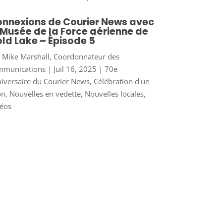
nnexions de Courier News avec
 Musée de la Force aérienne de
ld Lake – Épisode 5
r
Mike Marshall, Coordonnateur des
mmunications
|
Juil 16, 2025
|
70e
iversaire du Courier News
,
Célébration d'un
on
,
Nouvelles en vedette
,
Nouvelles locales
,
éos