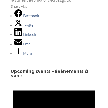
4WGHealthPromotion@forces.gc.ca.
Share via:
Facebook
Twitter
LinkedIn
Email
More
Upcoming Events - Événements à
venir