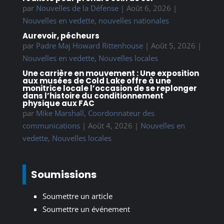
par
Nouvelles de la Défense
|
Août 6, 2026
|
Nouvelles en vedette
,
nouvelles nationales
Aurevoir, pécheurs
par
Padre Maj Howard Rittenhouse
|
Août 5, 2026
|
Nouvelles en vedette
,
Nouvelles locales
Une carrière en mouvement : Une exposition
aux musées de Cold Lake offre à une
monitrice locale l’occasion de se replonger
dans l’histoire du conditionnement
physique aux FAC
par
Mike Marshall, Coordonnateur des
communications
|
Août 4, 2026
|
Nouvelles en
vedette
,
Nouvelles locales
Soumissions
Soumettre un article
Soumettre un événement