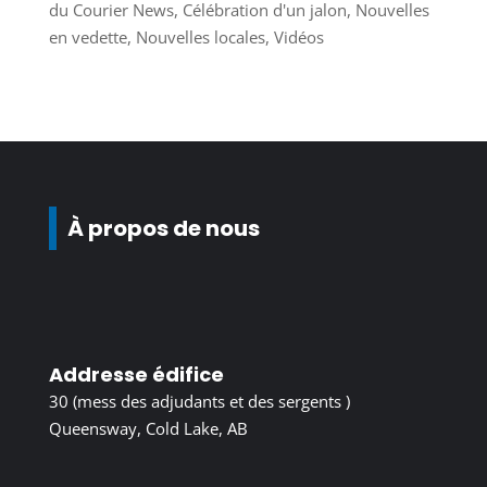
du Courier News
,
Célébration d'un jalon
,
Nouvelles
en vedette
,
Nouvelles locales
,
Vidéos
À propos de nous
Addresse édifice
30 (mess des adjudants et des sergents )
Queensway, Cold Lake, AB