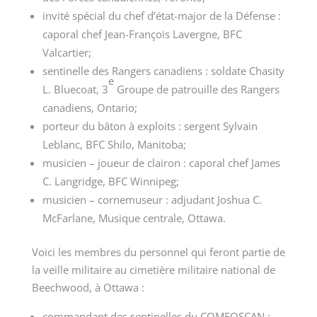
invité spécial du chef d’état-major de la Défense :
caporal chef Jean-François Lavergne, BFC
Valcartier;
sentinelle des Rangers canadiens : soldate Chasity
e
L. Bluecoat,
3
Groupe
de patrouille des Rangers
canadiens, Ontario;
porteur du bâton à exploits : sergent Sylvain
Leblanc, BFC Shilo, Manitoba;
musicien – joueur de clairon : caporal chef James
C. Langridge, BFC Winnipeg;
musicien – cornemuseur : adjudant Joshua C.
McFarlane, Musique centrale, Ottawa.
Voici les membres du personnel qui feront partie de
la veille militaire au cimetière militaire national de
Beechwood, à
Ottawa :
commandant des sentinelles du COMFOSCAN :