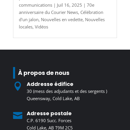
communications
|
Juil 16, 2025
|
70e
anniversaire du Courier News
,
Célébration
d'un jalon
,
Nouvelles en vedette
,
Nouvelles
locales
,
Vidéos
À propos de nous
Addresse édifice

30 (mess des adjudants et des sergents )
Queensway, Cold Lake, AB
Adresse postale

C.P. 6190 Succ. Forces
Cold Lake, AB T9M 2C5