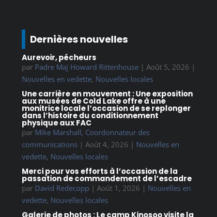
Dernières nouvelles
Aurevoir, pécheurs
par
Padre Maj Howard Rittenhouse
|
Août 5, 2026
|
Nouvelles en vedette
,
Nouvelles locales
Une carrière en mouvement : Une exposition
aux musées de Cold Lake offre à une
monitrice locale l’occasion de se replonger
dans l’histoire du conditionnement
physique aux FAC
par
Mike Marshall, Coordonnateur des
communications
|
Août 4, 2026
|
Nouvelles en
vedette
,
Nouvelles locales
Merci pour vos efforts à l’occasion de la
passation de commandement de l’escadre
par
David Redecopp
|
Août 1, 2026
|
Nouvelles en
vedette
,
Nouvelles locales
Galerie de photos : Le camp Kinosoo visite la