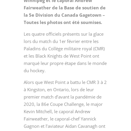
Winnipeg et le caporal Andrew
Fairweather de la Base de soutien de
la 5e Division du Canada Gagetown –
Toutes les photos ont été soumises.
Les quatre officiels présents sur la glace
lors du match du 1
er
février entre les
Paladins du Collège militaire royal (CMR)
et les Black Knights de West Point ont
marqué leur propre étape dans le monde
du hockey.
Alors que West Point a battu le CMR 3 à 2
à Kingston, en Ontario, lors de leur
premier match d’avant la pandémie de
2020, la 86
e
Coupe Challenge, le major
Kevin Mitchell, le caporal Andrew
Fairweather, le caporal-chef Yannick
Gagnon et l’aviateur Aidan Cavanagh ont