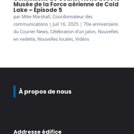
Musée de la Force aérienne de Cold
Lake – Épisode 5
par
Mike Marshall, Coordonnateur des
communications
|
Juil 16, 2025
|
70e anniversaire
du Courier News
,
Célébration d'un jalon
,
Nouvelles
en vedette
,
Nouvelles locales
,
Vidéos
À propos de nous
Addresse édifice