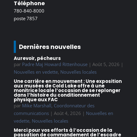
Téléphone
780-840-8000
poste 7857
Dernières nouvelles
Aurevoir, pécheurs
par
Padre Maj Howard Rittenhouse
|
Août 5, 2026
|
Nouvelles en vedette
,
Nouvelles locales
Une carrière en mouvement : Une exposition
aux musées de Cold Lake offre à une
monitrice locale l’occasion de se replonger
dans l’histoire du conditionnement
physique aux FAC
par
Mike Marshall, Coordonnateur des
communications
|
Août 4, 2026
|
Nouvelles en
vedette
,
Nouvelles locales
Merci pour vos efforts à l’occasion de la
passation de commandement de l’escadre