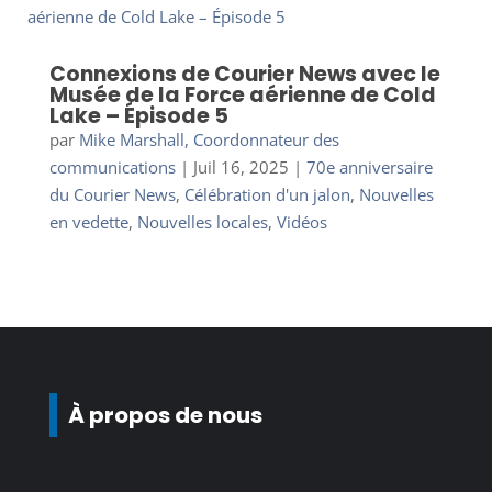
Connexions de Courier News avec le
Musée de la Force aérienne de Cold
Lake – Épisode 5
par
Mike Marshall, Coordonnateur des
communications
|
Juil 16, 2025
|
70e anniversaire
du Courier News
,
Célébration d'un jalon
,
Nouvelles
en vedette
,
Nouvelles locales
,
Vidéos
À propos de nous