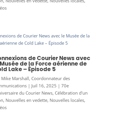
on
,
Nouvelles en vedette
,
Nouvelles locales
,
éos
nnexions de Courier News avec
 Musée de la Force aérienne de
ld Lake – Épisode 5
r
Mike Marshall, Coordonnateur des
mmunications
|
Juil 16, 2025
|
70e
iversaire du Courier News
,
Célébration d'un
on
,
Nouvelles en vedette
,
Nouvelles locales
,
éos