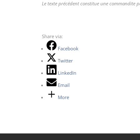
Le texte précédent constitue une commandite pa
Share via:
Facebook
Twitter
LinkedIn
Email
More