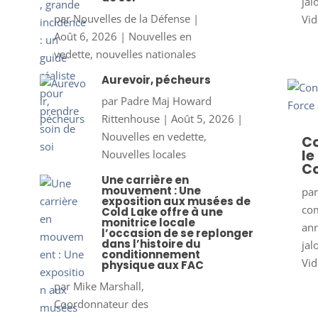
jal
par
Nouvelles de la Défense
|
Vid
Août 6, 2026
|
Nouvelles en
vedette
,
nouvelles nationales
Aurevoir, pécheurs
par
Padre Maj Howard
Rittenhouse
|
Août 5, 2026
|
Nouvelles en vedette
,
Co
le
Nouvelles locales
Co
Une carrière en
mouvement : Une
pa
exposition aux musées de
co
Cold Lake offre à une
monitrice locale
ann
l’occasion de se replonger
dans l’histoire du
jal
conditionnement
Vid
physique aux FAC
par
Mike Marshall,
Coordonnateur des