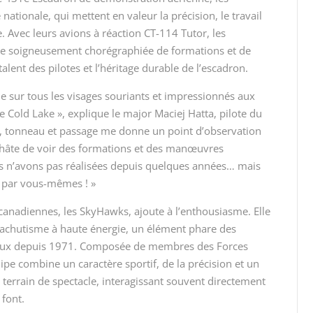
ationale, qui mettent en valeur la précision, le travail
. Avec leurs avions à réaction CT-114 Tutor, les
e soigneusement chorégraphiée de formations et de
alent des pilotes et l’héritage durable de l’escadron.
ue sur tous les visages souriants et impressionnés aux
e Cold Lake », explique le major Maciej Hatta, pilote du
e, tonneau et passage me donne un point d’observation
ai hâte de voir des formations et des manœuvres
s n’avons pas réalisées depuis quelques années… mais
r par vous-mêmes ! »
canadiennes, les SkyHawks, ajoute à l’enthousiasme. Elle
achutisme à haute énergie, un élément phare des
naux depuis 1971. Composée de membres des Forces
pe combine un caractère sportif, de la précision et un
 terrain de spectacle, interagissant souvent directement
font.