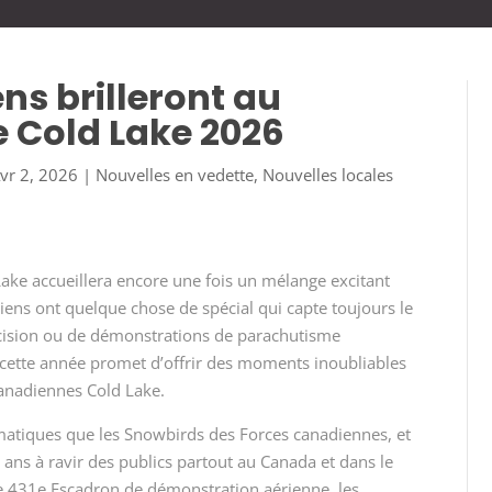
ns brilleront au
e Cold Lake 2026
vr 2, 2026
|
Nouvelles en vedette
,
Nouvelles locales
Lake accueillera encore une fois un mélange excitant
adiens ont quelque chose de spécial qui capte toujours le
récision ou de démonstrations de parachutisme
cette année promet d’offrir des moments inoubliables
canadiennes Cold Lake.
matiques que les Snowbirds des Forces canadiennes, et
5 ans à ravir des publics partout au Canada et dans le
e 431
e
Escadron de démonstration aérienne, les