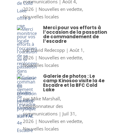
communications
|
Août 4,
2026
|
Nouvelles en vedette
,
Nouvelles locales
Merci pour vos efforts à
l’occasion de la passation
de commandement de
l’escadre
par
David Redecopp
|
Août 1,
2026
|
Nouvelles en vedette
,
Nouvelles locales
Galerie de photos : Le
camp Kinosoo visite la 4e
Escadre et la BFC Cold
Lake
par
Mike Marshall,
Coordonnateur des
communications
|
Juil 31,
2026
|
Nouvelles en vedette
,
Nouvelles locales