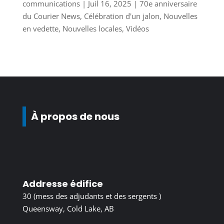
communications
|
Juil 16, 2025
|
70e anniversaire
du Courier News
,
Célébration d'un jalon
,
Nouvelles
en vedette
,
Nouvelles locales
,
Vidéos
À propos de nous
Addresse édifice
30 (mess des adjudants et des sergents )
Queensway, Cold Lake, AB