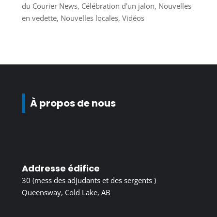
du Courier News
,
Célébration d'un jalon
,
Nouvelles
en vedette
,
Nouvelles locales
,
Vidéos
À propos de nous
Addresse édifice
30 (mess des adjudants et des sergents )
Queensway, Cold Lake, AB