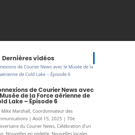
Dernières vidéos
nnexions de Courier News avec
 Musée de la Force aérienne de
ld Lake – Épisode 6
r
Mike Marshall, Coordonnateur des
mmunications
|
Août 15, 2025
|
70e
iversaire du Courier News
,
Célébration d'un
on
,
Nouvelles en vedette
,
Nouvelles locales
,