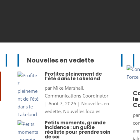
Nouvelles en vedette
Profitez pleinement de
l’été dans le Lakeland
par
Mike Marshall,
Co
Communications Coordinator
le
|
Août 7, 2026
|
Nouvelles en
Co
vedette
,
Nouvelles locales
pa
Petits moments, grande
co
incidence : un guide
ann
réaliste pour prendre soin
de soi
jal