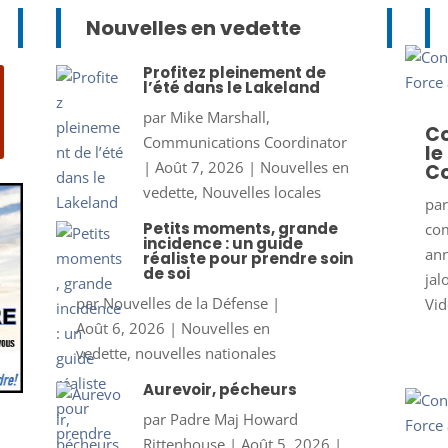
Nouvelles en vedette
Profitez pleinement de
l’été dans le Lakeland
par
Mike Marshall,
Co
Communications Coordinator
le
|
Août 7, 2026
|
Nouvelles en
Co
vedette
,
Nouvelles locales
pa
Petits moments, grande
co
incidence : un guide
ann
réaliste pour prendre soin
de soi
jal
par
Nouvelles de la Défense
|
Vid
Août 6, 2026
|
Nouvelles en
vedette
,
nouvelles nationales
Aurevoir, pécheurs
par
Padre Maj Howard
Rittenhouse
|
Août 5, 2026
|