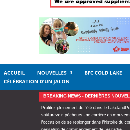
ACCUEIL
NOUVELLES
BFC COLD LAKE
CÉLÉBRATION D’UN JALON
BREAKING NEWS - DERNIÈRES NOUVEL
Profitez pleinement de l’été dans le Lakeland
Pe
soi
Aurevoir, pécheurs
Une carrière en mouvemen
l’occasion de se replonger dans l’histoire du 
passation de commandement de l’escadre